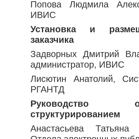
Попова Людмила Алекс
ИВИС
Установка и разме
заказчика
Задворных Дмитрий Вл
администратор, ИВИС
Лисютин Анатолий, Сис
РГАНТД
Руководство 
структурированием
Анастасьева Татьяна 
Отдела электронных пуб