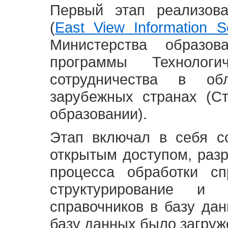
Первый этап реализов
(
East View Information Se
Министерства образ
программы Технолог
сотрудничества в о
зарубежных странах (С
образовании).
Этап включал в себя с
открытым доступом, разр
процесса обработки сп
структурирование и 
справочников в базу да
базу данных было загруж