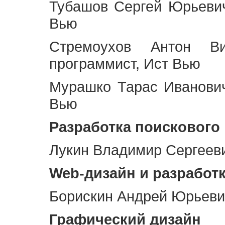
Тубашов Сергей Юрьевич
Вью
Стремоухов Антон Ви
программист, Ист Вью
Мурашко Тарас Иванович
Вью
Разработка поискового
Лукин Владимир Сергееви
Web
-дизайн и разработ
Борискин Андрей Юрьевич
Графический дизайн