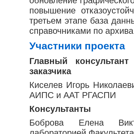
обновление графическог
повышение отказоустой
третьем этапе база дан
справочниками по архива
Участники проекта
Главный консультант
заказчика
Киселев Игорь Николаев
АИПС и ААТ РГАСПИ
Консультанты
Боброва Елена Викт
лабораторией Факультета