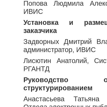
Попова Людмила Алекс
ИВИС
Установка и разме
заказчика
Задворных Дмитрий Вл
администратор, ИВИС
Лисютин Анатолий, Сис
РГАНТД
Руководство 
структурированием
Анастасьева Татьяна 
Отдела электронных пуб