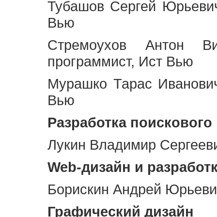
Тубашов Сергей Юрьевич
Вью
Стремоухов Антон Ви
программист, Ист Вью
Мурашко Тарас Иванович
Вью
Разработка поискового
Лукин Владимир Сергееви
Web
-дизайн и разработ
Борискин Андрей Юрьевич
Графический дизайн