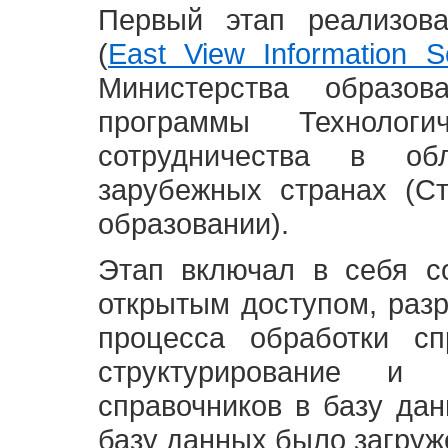
Первый этап реализов
(
East View Information Se
Министерства образ
программы Технолог
сотрудничества в о
зарубежных странах (С
образовании).
Этап включал в себя с
открытым доступом, разр
процесса обработки сп
структурирование и 
справочников в базу да
базу данных было загруж