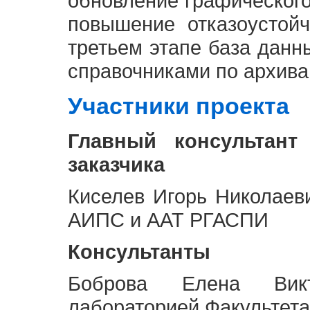
обновление графическог
повышение отказоустой
третьем этапе база дан
справочниками по архива
Участники проекта
Главный консультант
заказчика
Киселев Игорь Николаев
АИПС и ААТ РГАСПИ
Консультанты
Боброва Елена Викт
лабораторией Факультета