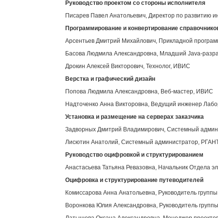
Руководство проектом со стороны исполнителя
Писарев Павел Анатольевич, Директор по развитию 
Программирование и конвертирование справочнико
Арсентьев Дмитрий Михайлович, Прикладной програ
Басова Людмила Александровна, Младший Java-разр
Дрокин Алексей Викторович, Технолог, ИВИС
Верстка и графический дизайн
Попова Людмила Александровна, Веб-мастер, ИВИС
Надточенко Анна Викторовна, Ведущий инженер Лабор
Установка и размещение на серверах заказчика
Задворных Дмитрий Владимирович, Системный адми
Лисютин Анатолий, Системный администратор, РГАН
Руководство оцифровкой и структурированием
Анастасьева Татьяна Ревазовна, Начальник Отдела э
Оцифровка и структурирование путеводителей
Комиссарова Анна Анатольевна, Руководитель групп
Воронкова Юлия Александровна, Руководитель групп
Латышева Оксана Александровна, Менеджер проекто