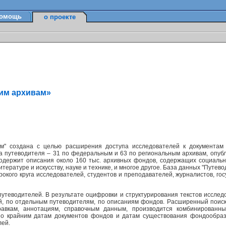
омощь
о проекте
ким архивам»
м" создана с целью расширения доступа исследователей к документам
а путеводителя – 31 по федеральным и 63 по региональным архивам, опуб
содержит описания около 160 тыс. архивных фондов, содержащих социально
ературе и искусству, науке и технике, и многое другое. База данных "Путев
окого круга исследователей, студентов и преподавателей, журналистов, г
утеводителей. В результате оцифровки и структурирования текстов исслед
ей, по отдельным путеводителям, по описаниям фондов. Расширенный поис
равкам, аннотациям, справочным данным, производится комбинированн
по крайним датам документов фондов и датам существования фондообраз
лей.