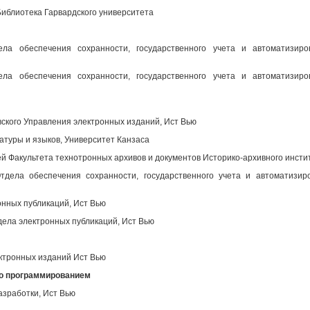
иблиотека Гарвардского университета
ела обеспечения сохранности, государственного учета и автоматизир
ела обеспечения сохранности, государственного учета и автоматизир
вского Управления электронных изданий, Ист Вью
атуры и языков, Университет Канзаса
 Факультета технотронных архивов и документов Историко-архивного инсти
дела обеспечения сохранности, государственного учета и автоматизир
нных публикаций, Ист Вью
ела электронных публикаций, Ист Вью
ктронных изданий Ист Вью
во программированием
азработки, Ист Вью