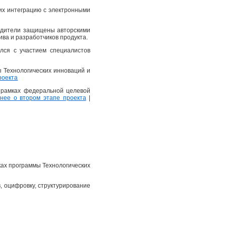
их интеграцию с электронными
еводители защищены авторскими
ва и разработчиков продукта.
лся с участием специалистов
ы Технологических инноваций и
роекта
в рамках федеральной целевой
ее о втором этапе проекта
|
ках программы Технологических
, оцифровку, структурирование