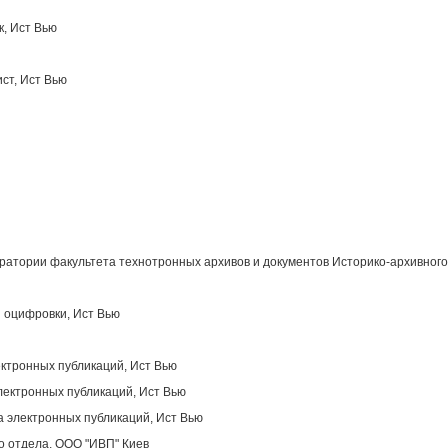
к, Ист Вью
ст, Ист Вью
атории факультета технотронных архивов и документов Историко-архивного
 оцифровки, Ист Вью
ектронных публикаций, Ист Вью
лектронных публикаций, Ист Вью
 электронных публикаций, Ист Вью
о отдела, OOO "ИВП" Киев