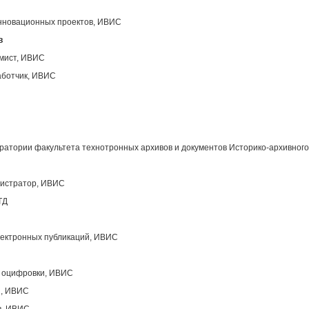
инновационных проектов, ИВИС
в
ммист, ИВИС
аботчик, ИВИС
атории факультета технотронных архивов и документов Историко-архивного
нистратор, ИВИС
ТД
лектронных публикаций, ИВИС
ы оцифровки, ИВИС
ы, ИВИС
в, ИВИС