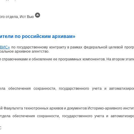
ого отдела, Ист Вью
одители по российским архивам»
ИВИС»
по государственному контракту в рамках федеральной целевой прогр
еральное архивное агентство.
 справочниками и обновление ее программных компонентов. На втором эта
ела обеспечения сохранности, государственного учета и автоматизир
 Факультета технотронных архивов и документов Историко-архивного инсти
дела обеспечения сохранности, государственного учета и автоматизир
С