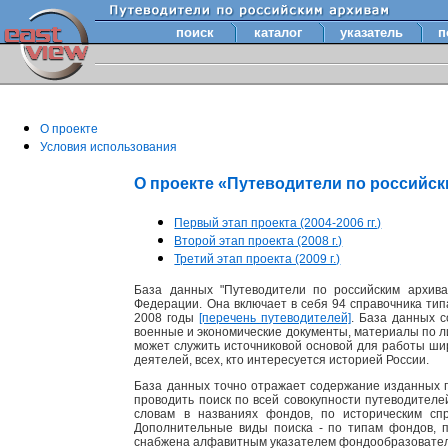
поиск
каталог
указатель
п
О проекте
Условия использования
О проекте «Путеводители по российс
Первый этап проекта (2004-2006 гг.)
Второй этап проекта (2008 г.)
Третий этап проекта (2009 г.)
База данных "Путеводители по российским архива
Федерации. Она включает в себя 94 справочника тип
2008 годы
[перечень путеводителей]
. База данных 
военные и экономические документы, материалы по лит
может служить источниковой основой для работы шир
деятелей, всех, кто интересуется историей России.
База данных точно отражает содержание изданных п
проводить поиск по всей совокупности путеводител
словам в названиях фондов, по историческим сп
Дополнительные виды поиска - по типам фондов, 
снабжена алфавитным указателем фондообразовате