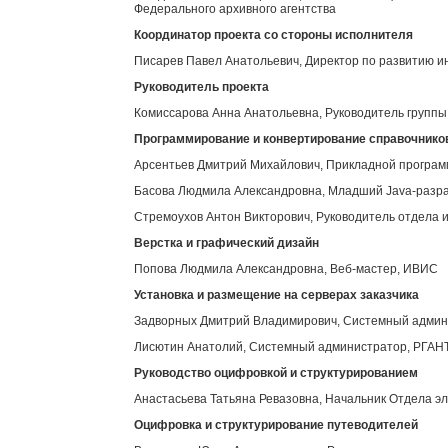
Федерального архивного агентства
Координатор проекта со стороны исполнителя
Писарев Павел Анатольевич, Директор по развитию 
Руководитель проекта
Комиссарова Анна Анатольевна, Руководитель групп
Программирование и конвертирование справочнико
Арсентьев Дмитрий Михайлович, Прикладной програ
Басова Людмила Александровна, Младший Java-разр
Стремоухов Антон Викторович, Руководитель отдела 
Верстка и графический дизайн
Попова Людмила Александровна, Веб-мастер, ИВИС
Установка и размещение на серверах заказчика
Задворных Дмитрий Владимирович, Системный адми
Лисютин Анатолий, Системный администратор, РГАН
Руководство оцифровкой и структурированием
Анастасьева Татьяна Ревазовна, Начальник Отдела э
Оцифровка и структурирование путеводителей