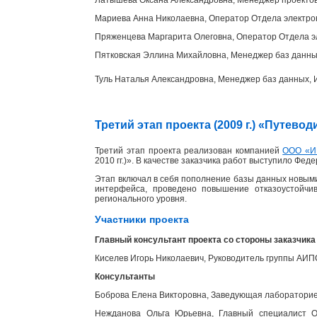
Мариева Анна Николаевна, Оператор Отдела электр
Пряженцева Маргарита Олеговна, Оператор Отдела э
Пятковская Эллина Михайловна, Менеджер баз данн
Туль Наталья Александровна, Менеджер баз данных
Третий этап проекта (2009 г.) «Путев
Третий этап проекта реализован компанией
ООО «И
2010 гг.)». В качестве заказчика работ выступило Фед
Этап включал в себя пополнение базы данных новыми
интерфейса, проведено повышение отказоустойчи
регионального уровня.
Участники проекта
Главный консультант проекта со стороны заказчика
Киселев Игорь Николаевич, Руководитель группы АИ
Консультанты
Боброва Елена Викторовна, Заведующая лабораторией
Нежданова Ольга Юрьевна, Главный специалист От