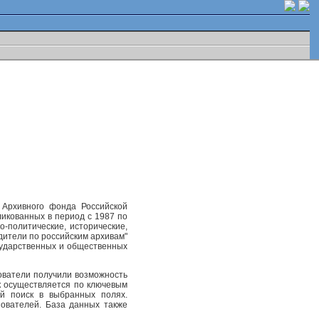
 Архивного фонда Российской
ликованных в период с 1987 по
-политические, исторические,
одители по российским архивам"
осударственных и общественных
ователи получили возможность
к осуществляется по ключевым
ый поиск в выбранных полях.
ователей. База данных также