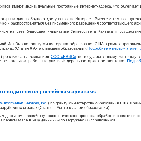
хивов имеют индивидуальные постоянные интернет-адреса, что облегчает 
открыта для свободного доступа в сети Интернет. Вместе с тем, все пут
ично и распространяться без письменного разрешения соответствующего архи
ился на свет благодаря инициативе Университета Канзаса и осуществля
рмой Ист Вью по гранту Министерства образования США в рамках программ
странах (Статья 6 Акта о высшем образовании).
Подробнее о первом этапе п
 г.) реализованы компанией
ООО «ИВИС»
по государственному контракту 
честве заказчика работ выступило Федеральное архивное агентство.
Подробн
«Путеводители по российским архивам»
w Information Services, Inc.
.) по гранту Министерства образования США в рам
зарубежных странах (Статья 6 Акта о высшем образовании).
м доступом, разработку технологического процесса обработки справочников
На первом этапе в базу данных было загружено 60 справочников.