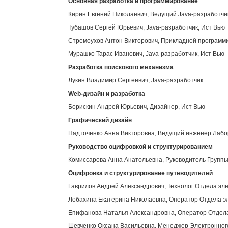
Основная разработка и программирование
Кирин Евгений Николаевич, Ведущий Java-разработчи
Тубашов Сергей Юрьевич, Java-разработчик, Ист Вью
Стремоухов Антон Викторович, Прикладной программи
Мурашко Тарас Иванович, Java-разработчик, Ист Вью
Разработка поискового механизма
Лукин Владимир Сергеевич, Java-разработчик
Web
-дизайн и разработка
Борискин Андрей Юрьевич, Дизайнер, Ист Вью
Графический дизайн
Надточенко Анна Викторовна, Ведущий инженер Лабор
Руководство оцифровкой и структурированием
Комиссарова Анна Анатольевна, Руководитель Группы
Оцифровка и структурирование путеводителей
Гаврилов Андрей Александрович, Технолог Отдела эл
Лобахина Екатерина Николаевна, Оператор Отдела э
Епифанова Наталья Александровна, Оператор Отдела
Шевченко Оксана Васильевна, Менеджер Электронног