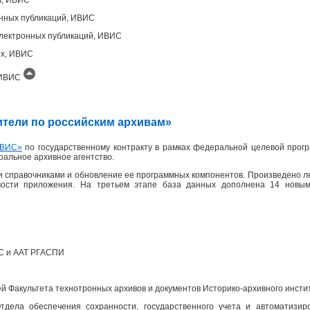
онных публикаций, ИВИС
лектронных публикаций, ИВИС
ых, ИВИС
, ИВИС
одители по российским архивам»
ВИС»
по государственному контракту в рамках федеральной целевой прогр
еральное архивное агентство.
 справочниками и обновление ее программных компонентов. Произведено л
вости приложения. На третьем этапе база данных дополнена 14 новым
ПС и ААТ РГАСПИ
 Факультета технотронных архивов и документов Историко-архивного инсти
дела обеспечения сохранности, государственного учета и автоматизир