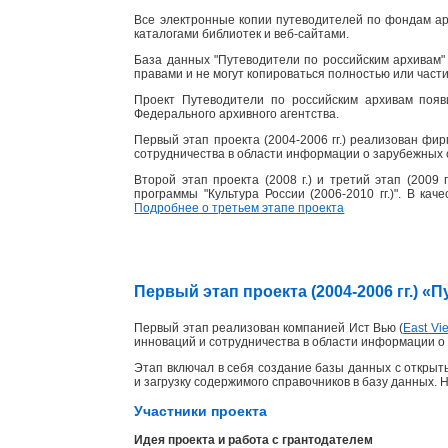
Все электронные копии путеводителей по фондам ар
каталогами библиотек и веб-сайтами.
База данных "Путеводители по российским архивам" 
правами и не могут копироваться полностью или част
Проект Путеводители по российским архивам появ
Федерального архивного агентства.
Первый этап проекта (2004-2006 гг.) реализован фи
сотрудничества в области информации о зарубежных 
Второй этап проекта (2008 г.) и третий этап (2009
программы "Культура России (2006-2010 гг.)". В ка
Подробнее о третьем этапе проекта
Первый этап проекта (2004-2006 гг.) 
Первый этап реализован компанией Ист Вью (
East Vie
инноваций и сотрудничества в области информации о 
Этап включал в себя создание базы данных с открыты
и загрузку содержимого справочников в базу данных. 
Участники проекта
Идея проекта и работа с грантодателем