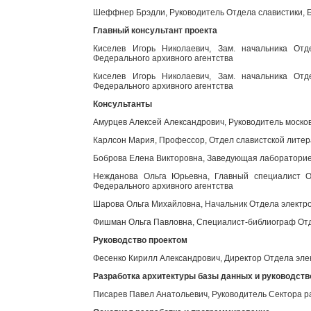
Шеффнер Брэдли, Руководитель Отдела славистики, Б
Главный консультант проекта
Киселев Игорь Николаевич, Зам. начальника Отд
Федерального архивного агентства
Киселев Игорь Николаевич, Зам. начальника Отд
Федерального архивного агентства
Консультанты
Амурцев Алексей Александрович, Руководитель моско
Карлсон Мария, Профессор, Отдел славистской литер
Боброва Елена Викторовна, Заведующая лабораторией
Нежданова Ольга Юрьевна, Главный специалист От
Федерального архивного агентства
Шарова Ольга Михайловна, Начальник Отдела электро
Фишман Ольга Павловна, Специалист-библиограф Отд
Руководство проектом
Фесенко Кирилл Александрович, Директор Отдела эле
Разработка архитектуры базы данных и руководст
Писарев Павел Анатольевич, Руководитель Сектора р