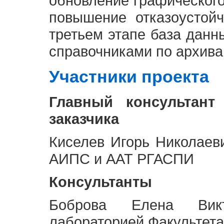
обновление графическог
повышение отказоустой
третьем этапе база дан
справочниками по архива
Участники проекта
Главный консультант
заказчика
Киселев Игорь Николаев
АИПС и ААТ РГАСПИ
Консультанты
Боброва Елена Викт
лабораторией Факультета