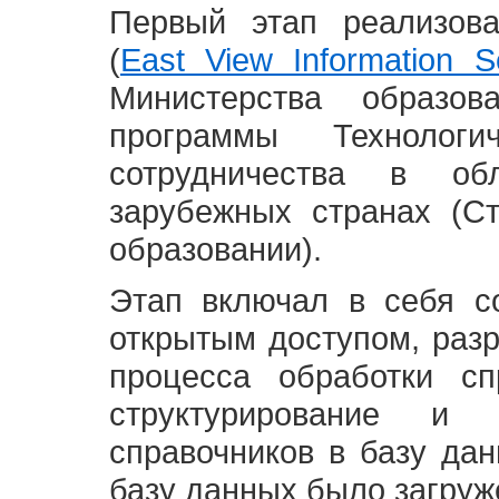
Первый этап реализов
(
East View Information Se
Министерства образ
программы Технолог
сотрудничества в о
зарубежных странах (С
образовании).
Этап включал в себя с
открытым доступом, разр
процесса обработки сп
структурирование и 
справочников в базу да
базу данных было загруж