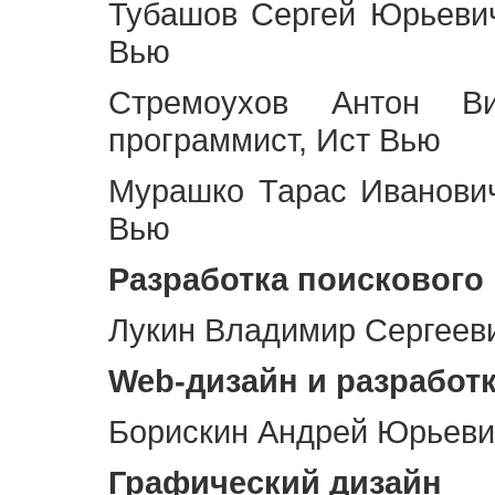
Тубашов Сергей Юрьевич
Вью
Стремоухов Антон Ви
программист, Ист Вью
Мурашко Тарас Иванович
Вью
Разработка поискового
Лукин Владимир Сергееви
Web
-дизайн и разработ
Борискин Андрей Юрьевич
Графический дизайн