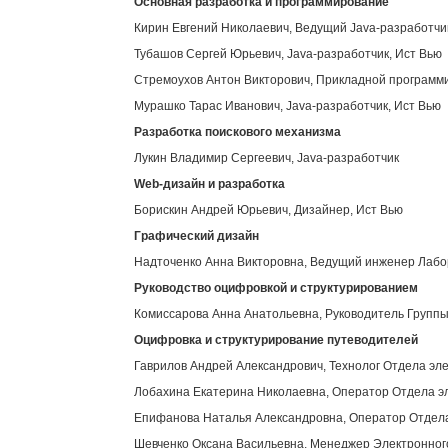
Основная разработка и программирование
Кирин Евгений Николаевич, Ведущий Java-разработчи
Тубашов Сергей Юрьевич, Java-разработчик, Ист Вью
Стремоухов Антон Викторович, Прикладной программи
Мурашко Тарас Иванович, Java-разработчик, Ист Вью
Разработка поискового механизма
Лукин Владимир Сергеевич, Java-разработчик
Web
-дизайн и разработка
Борискин Андрей Юрьевич, Дизайнер, Ист Вью
Графический дизайн
Надточенко Анна Викторовна, Ведущий инженер Лабор
Руководство оцифровкой и структурированием
Комиссарова Анна Анатольевна, Руководитель Группы
Оцифровка и структурирование путеводителей
Гаврилов Андрей Александрович, Технолог Отдела эл
Лобахина Екатерина Николаевна, Оператор Отдела э
Епифанова Наталья Александровна, Оператор Отдела
Шевченко Оксана Васильевна, Менеджер Электронног