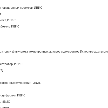
инновационных проектов, ИВИС
в
ммист, ИВИС
аботчик, ИВИС
атории факультета технотронных архивов и документов Историко-архивного
нистратор, ИВИС
ТД
лектронных публикаций, ИВИС
ы оцифровки, ИВИС
ы, ИВИС
в, ИВИС