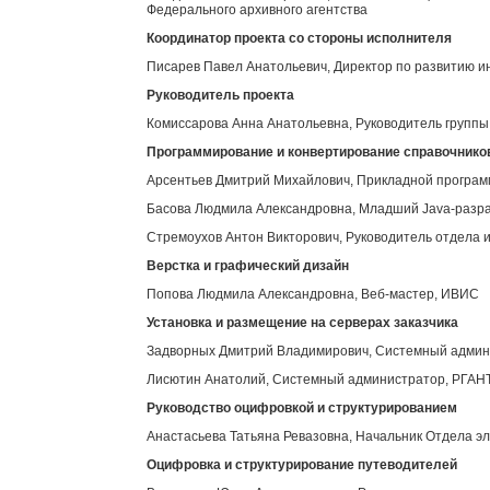
Федерального архивного агентства
Координатор проекта со стороны исполнителя
Писарев Павел Анатольевич, Директор по развитию 
Руководитель проекта
Комиссарова Анна Анатольевна, Руководитель групп
Программирование и конвертирование справочнико
Арсентьев Дмитрий Михайлович, Прикладной програ
Басова Людмила Александровна, Младший Java-разр
Стремоухов Антон Викторович, Руководитель отдела 
Верстка и графический дизайн
Попова Людмила Александровна, Веб-мастер, ИВИС
Установка и размещение на серверах заказчика
Задворных Дмитрий Владимирович, Системный адми
Лисютин Анатолий, Системный администратор, РГАН
Руководство оцифровкой и структурированием
Анастасьева Татьяна Ревазовна, Начальник Отдела э
Оцифровка и структурирование путеводителей