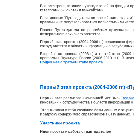
Все электронные копии путеводителей по фондам ар
каталогами библиотек и веб-сайтами.
База данных "Путеводители по российским архивам" 
правами и не могут копироваться полностью или част
Проект Путеводители по российским архивам появ
Федерального архивного агентства.
Первый этап проекта (2004-2006 гг.) реализован фи
сотрудничества в области информации о зарубежных 
Второй этап проекта (2008 г.) и третий этап (2009
программы "Культура России (2006-2010 гг.)". В ка
Подробнее о третьем этапе проекта
Первый этап проекта (2004-2006 гг.) 
Первый этап реализован компанией Ист Вью (
East Vie
инноваций и сотрудничества в области информации о 
Этап включал в себя создание базы данных с открыты
и загрузку содержимого справочников в базу данных. 
Участники проекта
Идея проекта и работа с грантодателем