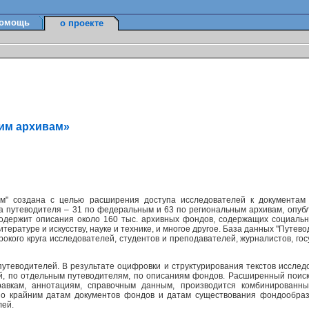
омощь
о проекте
ким архивам»
м" создана с целью расширения доступа исследователей к документам
а путеводителя – 31 по федеральным и 63 по региональным архивам, опуб
содержит описания около 160 тыс. архивных фондов, содержащих социально
ературе и искусству, науке и технике, и многое другое. База данных "Путев
окого круга исследователей, студентов и преподавателей, журналистов, г
утеводителей. В результате оцифровки и структурирования текстов исслед
ей, по отдельным путеводителям, по описаниям фондов. Расширенный поис
равкам, аннотациям, справочным данным, производится комбинированн
по крайним датам документов фондов и датам существования фондообраз
лей.