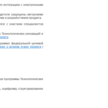
их интеграцию с электронными
еводители защищены авторскими
ва и разработчиков продукта.
лся с участием специалистов
ы Технологических инноваций и
роекта
в рамках федеральной целевой
ее о втором этапе проекта
|
ках программы Технологических
, оцифровку, структурирование