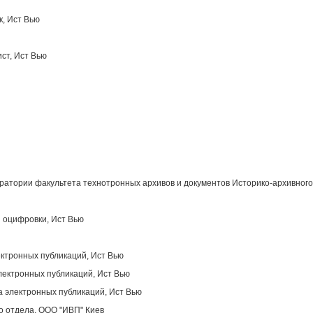
к, Ист Вью
ст, Ист Вью
атории факультета технотронных архивов и документов Историко-архивного
 оцифровки, Ист Вью
ектронных публикаций, Ист Вью
лектронных публикаций, Ист Вью
 электронных публикаций, Ист Вью
о отдела, OOO "ИВП" Киев