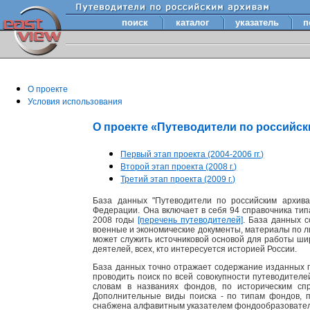
поиск
каталог
указатель
п
О проекте
Условия использования
О проекте «Путеводители по российс
Первый этап проекта (2004-2006 гг.)
Второй этап проекта (2008 г.)
Третий этап проекта (2009 г.)
База данных "Путеводители по российским архива
Федерации. Она включает в себя 94 справочника тип
2008 годы
[перечень путеводителей]
. База данных 
военные и экономические документы, материалы по лит
может служить источниковой основой для работы шир
деятелей, всех, кто интересуется историей России.
База данных точно отражает содержание изданных п
проводить поиск по всей совокупности путеводител
словам в названиях фондов, по историческим сп
Дополнительные виды поиска - по типам фондов, 
снабжена алфавитным указателем фондообразовате