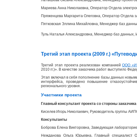
Мариева Анна Николаевна, Оператор Отдела электр
Пряженцева Маргарита Олеговна, Оператор Отдела э
Пятковская Эллина Михайловна, Менеджер баз данн
Туль Наталья Александровна, Менеджер баз данных
Третий этап проекта (2009 г.) «Путев
Третий этап проекта реализован компанией
ООО «И
2010 гг.)». В качестве заказчика работ выступило Фед
Этап включал в себя пополнение базы данных новыми
интерфейса, проведено повышение отказоустойчи
регионального уровня.
Участники проекта
Главный консультант проекта со стороны заказчика
Киселев Игорь Николаевич, Руководитель группы АИ
Консультанты
Боброва Елена Викторовна, Заведующая лабораторией
Нежданова Ольга Юрьевна, Главный специалист От