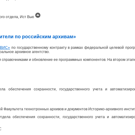
ого отдела, Ист Вью
одители по российским архивам»
ИВИС»
по государственному контракту в рамках федеральной целевой прогр
еральное архивное агентство.
 справочниками и обновление ее программных компонентов. На втором эта
ела обеспечения сохранности, государственного учета и автоматизир
 Факультета технотронных архивов и документов Историко-архивного инсти
дела обеспечения сохранности, государственного учета и автоматизир
С