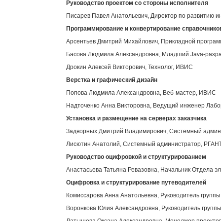
Руководство проектом со стороны исполнителя
Писарев Павел Анатольевич, Директор по развитию 
Программирование и конвертирование справочнико
Арсентьев Дмитрий Михайлович, Прикладной програ
Басова Людмила Александровна, Младший Java-разр
Дрокин Алексей Викторович, Технолог, ИВИС
Верстка и графический дизайн
Попова Людмила Александровна, Веб-мастер, ИВИС
Надточенко Анна Викторовна, Ведущий инженер Лабор
Установка и размещение на серверах заказчика
Задворных Дмитрий Владимирович, Системный адми
Лисютин Анатолий, Системный администратор, РГАН
Руководство оцифровкой и структурированием
Анастасьева Татьяна Ревазовна, Начальник Отдела э
Оцифровка и структурирование путеводителей
Комиссарова Анна Анатольевна, Руководитель групп
Воронкова Юлия Александровна, Руководитель групп
Латышева Оксана Александровна, Менеджер проекто