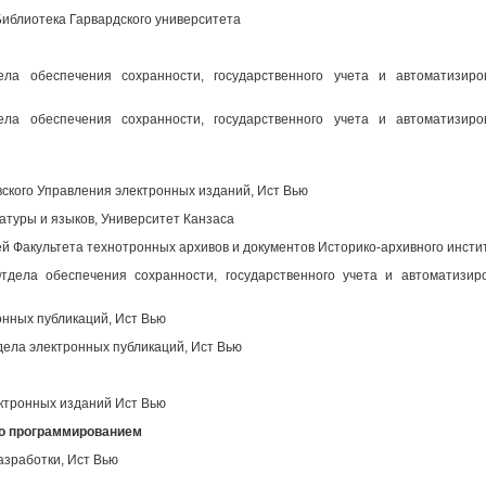
иблиотека Гарвардского университета
ела обеспечения сохранности, государственного учета и автоматизир
ела обеспечения сохранности, государственного учета и автоматизир
вского Управления электронных изданий, Ист Вью
атуры и языков, Университет Канзаса
 Факультета технотронных архивов и документов Историко-архивного инсти
дела обеспечения сохранности, государственного учета и автоматизир
нных публикаций, Ист Вью
ела электронных публикаций, Ист Вью
ктронных изданий Ист Вью
во программированием
азработки, Ист Вью