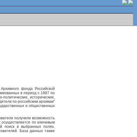
 Архивного фонда Российской
ликованных в период с 1987 по
-политические, исторические,
одители по российским архивам"
осударственных и общественных
ователи получили возможность
к осуществляется по ключевым
ый поиск в выбранных полях.
ователей. База данных также