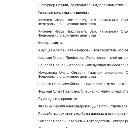
Шеффнер Брэдли, Руководитель Отдела славистики, Б
Главный консультант проекта
Киселев Игорь Николаевич, Зам. начальника Отд
Федерального архивного агентства
Киселев Игорь Николаевич, Зам. начальника Отд
Федерального архивного агентства
Консультанты
Амурцев Алексей Александрович, Руководитель моско
Карлсон Мария, Профессор, Отдел славистской литер
Боброва Елена Викторовна, Заведующая лабораторией
Нежданова Ольга Юрьевна, Главный специалист От
Федерального архивного агентства
Шарова Ольга Михайловна, Начальник Отдела электро
Фишман Ольга Павловна, Специалист-библиограф Отд
Руководство проектом
Фесенко Кирилл Александрович, Директор Отдела эле
Разработка архитектуры базы данных и руководст
Писарев Павел Анатольевич, Руководитель Сектора р