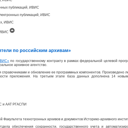
онных публикаций, ИВИС
лектронных публикаций, ИВИС
ых, ИВИС
, ИВИС
одители по российским архивам»
ВИС»
по государственному контракту в рамках федеральной целевой прогр
еральное архивное агентство.
 справочниками и обновление ее программных компонентов. Произведено л
вости приложения. На третьем этапе база данных дополнена 14 новым
ПС и ААТ РГАСПИ
 Факультета технотронных архивов и документов Историко-архивного инсти
дела обеспечения сохранности, государственного учета и автоматизир