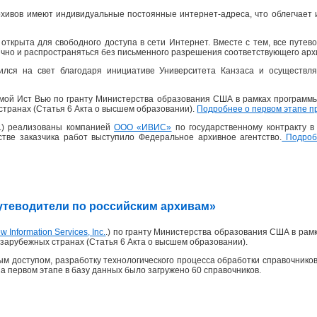
хивов имеют индивидуальные постоянные интернет-адреса, что облегчает 
открыта для свободного доступа в сети Интернет. Вместе с тем, все пут
ично и распространяться без письменного разрешения соответствующего архи
ился на свет благодаря инициативе Университета Канзаса и осуществля
рмой Ист Вью по гранту Министерства образования США в рамках программ
странах (Статья 6 Акта о высшем образовании).
Подробнее о первом этапе п
 г.) реализованы компанией
ООО «ИВИС»
по государственному контракту 
честве заказчика работ выступило Федеральное архивное агентство.
Подробн
«Путеводители по российским архивам»
w Information Services, Inc.
.) по гранту Министерства образования США в рам
зарубежных странах (Статья 6 Акта о высшем образовании).
м доступом, разработку технологического процесса обработки справочников
На первом этапе в базу данных было загружено 60 справочников.