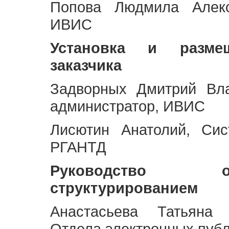
Попова Людмила Алекс
ИВИС
Установка и разме
заказчика
Задворных Дмитрий Вл
администратор, ИВИС
Лисютин Анатолий, Сис
РГАНТД
Руководство 
структурированием
Анастасьева Татьяна 
Отдела электронных пуб