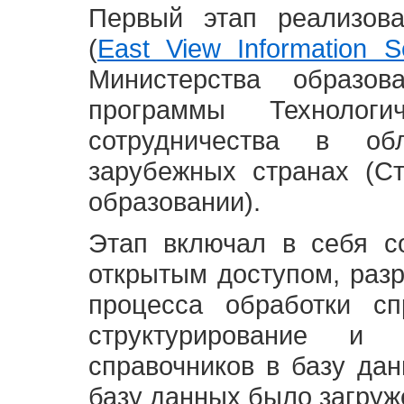
Первый этап реализов
(
East View Information Se
Министерства образ
программы Технолог
сотрудничества в о
зарубежных странах (С
образовании).
Этап включал в себя с
открытым доступом, разр
процесса обработки сп
структурирование и 
справочников в базу да
базу данных было загруж