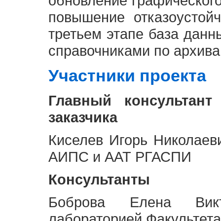
обновление графическог
повышение отказоустой
третьем этапе база дан
справочниками по архива
Участники проекта
Главный консультант
заказчика
Киселев Игорь Николаев
АИПС и ААТ РГАСПИ
Консультанты
Боброва Елена Викт
лабораторией Факультета