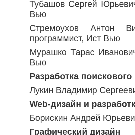
Тубашов Сергей Юрьевич
Вью
Стремоухов Антон Ви
программист, Ист Вью
Мурашко Тарас Иванович
Вью
Разработка поискового
Лукин Владимир Сергееви
Web
-дизайн и разработ
Борискин Андрей Юрьевич
Графический дизайн