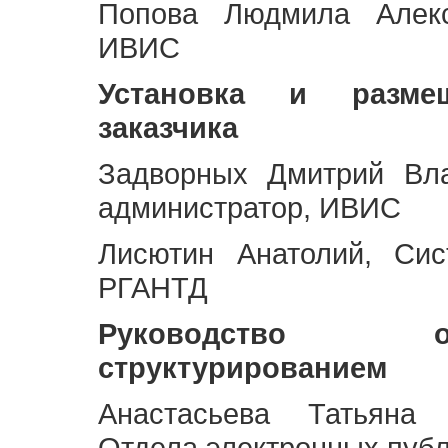
Попова Людмила Алекс
ИВИС
Установка и разме
заказчика
Задворных Дмитрий Вл
администратор, ИВИС
Лисютин Анатолий, Сис
РГАНТД
Руководство 
структурированием
Анастасьева Татьяна 
Отдела электронных пуб