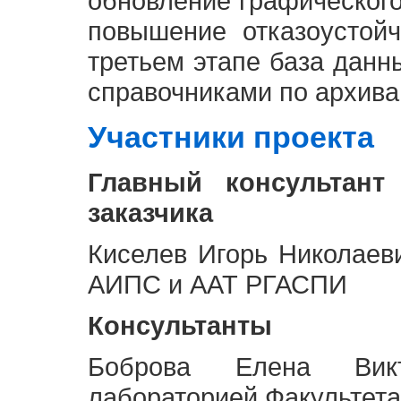
обновление графическог
повышение отказоустой
третьем этапе база дан
справочниками по архива
Участники проекта
Главный консультант
заказчика
Киселев Игорь Николаев
АИПС и ААТ РГАСПИ
Консультанты
Боброва Елена Викт
лабораторией Факультета