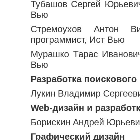
Тубашов Сергей Юрьевич
Вью
Стремоухов Антон Ви
программист, Ист Вью
Мурашко Тарас Иванович
Вью
Разработка поискового
Лукин Владимир Сергееви
Web
-дизайн и разработ
Борискин Андрей Юрьевич
Графический дизайн