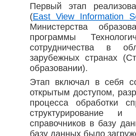
Первый этап реализов
(
East View Information Se
Министерства образ
программы Технолог
сотрудничества в о
зарубежных странах (С
образовании).
Этап включал в себя с
открытым доступом, разр
процесса обработки сп
структурирование и 
справочников в базу да
базу данных было загруж