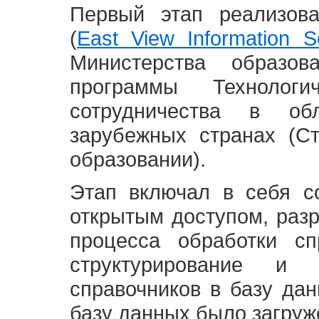
Первый этап реализов
(
East View Information Se
Министерства образ
программы Технолог
сотрудничества в о
зарубежных странах (С
образовании).
Этап включал в себя с
открытым доступом, разр
процесса обработки сп
структурирование и 
справочников в базу да
базу данных было загруж