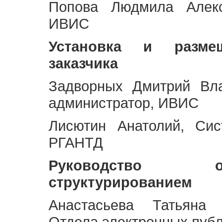
Попова Людмила Алекс
ИВИС
Установка и разме
заказчика
Задворных Дмитрий Вл
администратор, ИВИС
Лисютин Анатолий, Сис
РГАНТД
Руководство 
структурированием
Анастасьева Татьяна 
Отдела электронных пуб