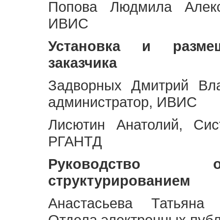
Попова Людмила Алекс
ИВИС
Установка и разме
заказчика
Задворных Дмитрий Вл
администратор, ИВИС
Лисютин Анатолий, Сис
РГАНТД
Руководство 
структурированием
Анастасьева Татьяна 
Отдела электронных пуб