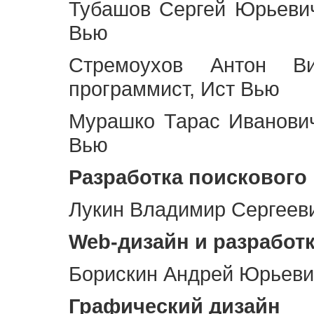
Тубашов Сергей Юрьевич
Вью
Стремоухов Антон Ви
программист, Ист Вью
Мурашко Тарас Иванович
Вью
Разработка поискового
Лукин Владимир Сергееви
Web
-дизайн и разработ
Борискин Андрей Юрьевич
Графический дизайн