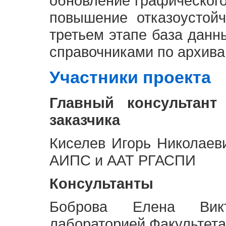
обновление графическог
повышение отказоустой
третьем этапе база дан
справочниками по архива
Участники проекта
Главный консультант
заказчика
Киселев Игорь Николаев
АИПС и ААТ РГАСПИ
Консультанты
Боброва Елена Викт
лабораторией Факультета