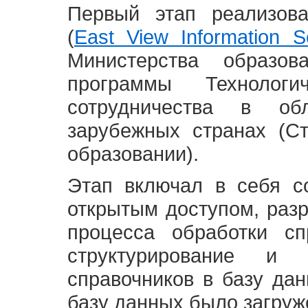
Первый этап реализов
(
East View Information Se
Министерства образ
программы Технолог
сотрудничества в о
зарубежных странах (С
образовании).
Этап включал в себя с
открытым доступом, разр
процесса обработки сп
структурирование и 
справочников в базу да
базу данных было загруж