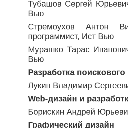
Тубашов Сергей Юрьевич
Вью
Стремоухов Антон Ви
программист, Ист Вью
Мурашко Тарас Иванович
Вью
Разработка поискового
Лукин Владимир Сергееви
Web
-дизайн и разработ
Борискин Андрей Юрьевич
Графический дизайн