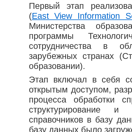
Первый этап реализов
(
East View Information Se
Министерства образ
программы Технолог
сотрудничества в о
зарубежных странах (С
образовании).
Этап включал в себя с
открытым доступом, разр
процесса обработки сп
структурирование и 
справочников в базу да
базу данных было загруж