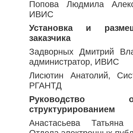
Попова Людмила Алекс
ИВИС
Установка и разме
заказчика
Задворных Дмитрий Вл
администратор, ИВИС
Лисютин Анатолий, Сис
РГАНТД
Руководство 
структурированием
Анастасьева Татьяна 
Отдела электронных пуб