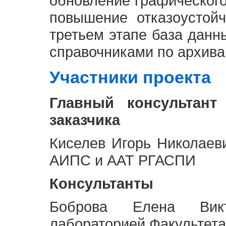
обновление графическог
повышение отказоустой
третьем этапе база дан
справочниками по архива
Участники проекта
Главный консультант
заказчика
Киселев Игорь Николаев
АИПС и ААТ РГАСПИ
Консультанты
Боброва Елена Викт
лабораторией Факультета