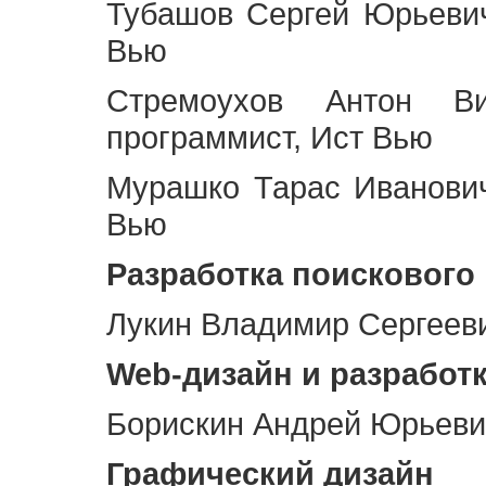
Тубашов Сергей Юрьевич
Вью
Стремоухов Антон Ви
программист, Ист Вью
Мурашко Тарас Иванович
Вью
Разработка поискового
Лукин Владимир Сергееви
Web
-дизайн и разработ
Борискин Андрей Юрьевич
Графический дизайн