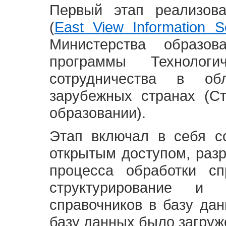
Первый этап реализов
(
East View Information Se
Министерства образ
программы Технолог
сотрудничества в о
зарубежных странах (С
образовании).
Этап включал в себя с
открытым доступом, разр
процесса обработки сп
структурирование и 
справочников в базу да
базу данных было загруж