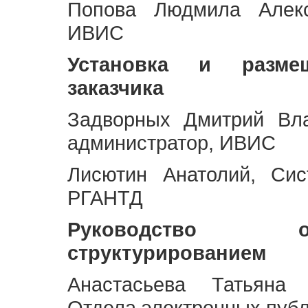
Попова Людмила Алекс
ИВИС
Установка и разме
заказчика
Задворных Дмитрий Вл
администратор, ИВИС
Лисютин Анатолий, Сис
РГАНТД
Руководство 
структурированием
Анастасьева Татьяна 
Отдела электронных пуб