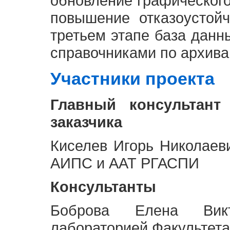
обновление графическог
повышение отказоустой
третьем этапе база дан
справочниками по архива
Участники проекта
Главный консультант
заказчика
Киселев Игорь Николаев
АИПС и ААТ РГАСПИ
Консультанты
Боброва Елена Викт
лабораторией Факультета