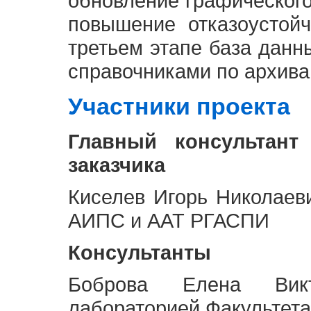
обновление графическог
повышение отказоустой
третьем этапе база дан
справочниками по архива
Участники проекта
Главный консультант
заказчика
Киселев Игорь Николаев
АИПС и ААТ РГАСПИ
Консультанты
Боброва Елена Викт
лабораторией Факультета