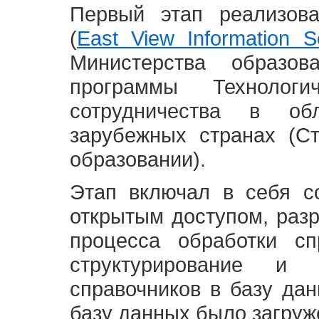
Первый этап реализов
(
East View Information Se
Министерства образ
программы Технолог
сотрудничества в о
зарубежных странах (С
образовании).
Этап включал в себя с
открытым доступом, разр
процесса обработки сп
структурирование и 
справочников в базу да
базу данных было загруж