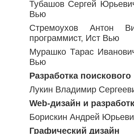
Тубашов Сергей Юрьевич
Вью
Стремоухов Антон Ви
программист, Ист Вью
Мурашко Тарас Иванович
Вью
Разработка поискового
Лукин Владимир Сергееви
Web
-дизайн и разработ
Борискин Андрей Юрьевич
Графический дизайн