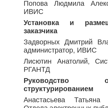
Попова Людмила Алекс
ИВИС
Установка и разме
заказчика
Задворных Дмитрий Вл
администратор, ИВИС
Лисютин Анатолий, Сис
РГАНТД
Руководство 
структурированием
Анастасьева Татьяна 
Отдела электронных пуб