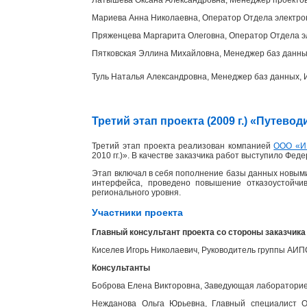
Мариева Анна Николаевна, Оператор Отдела электр
Пряженцева Маргарита Олеговна, Оператор Отдела э
Пятковская Эллина Михайловна, Менеджер баз данн
Туль Наталья Александровна, Менеджер баз данных
Третий этап проекта (2009 г.) «Путев
Третий этап проекта реализован компанией
ООО «И
2010 гг.)». В качестве заказчика работ выступило Фед
Этап включал в себя пополнение базы данных новыми
интерфейса, проведено повышение отказоустойчи
регионального уровня.
Участники проекта
Главный консультант проекта со стороны заказчика
Киселев Игорь Николаевич, Руководитель группы АИ
Консультанты
Боброва Елена Викторовна, Заведующая лабораторией
Нежданова Ольга Юрьевна, Главный специалист От