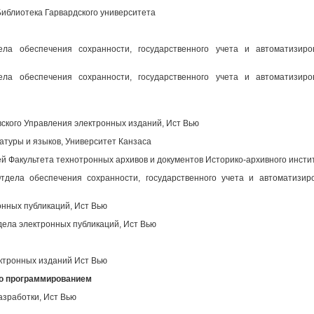
иблиотека Гарвардского университета
ела обеспечения сохранности, государственного учета и автоматизир
ела обеспечения сохранности, государственного учета и автоматизир
вского Управления электронных изданий, Ист Вью
атуры и языков, Университет Канзаса
 Факультета технотронных архивов и документов Историко-архивного инсти
дела обеспечения сохранности, государственного учета и автоматизир
нных публикаций, Ист Вью
ела электронных публикаций, Ист Вью
ктронных изданий Ист Вью
во программированием
азработки, Ист Вью