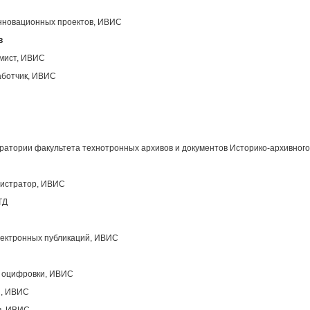
инновационных проектов, ИВИС
в
ммист, ИВИС
аботчик, ИВИС
атории факультета технотронных архивов и документов Историко-архивного
нистратор, ИВИС
ТД
лектронных публикаций, ИВИС
ы оцифровки, ИВИС
ы, ИВИС
в, ИВИС