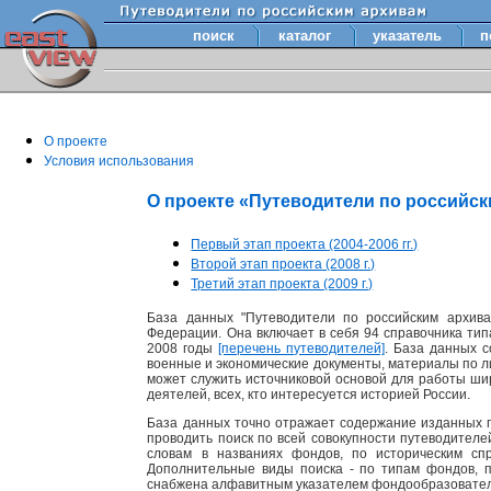
поиск
каталог
указатель
п
О проекте
Условия использования
О проекте «Путеводители по российс
Первый этап проекта (2004-2006 гг.)
Второй этап проекта (2008 г.)
Третий этап проекта (2009 г.)
База данных "Путеводители по российским архива
Федерации. Она включает в себя 94 справочника тип
2008 годы
[перечень путеводителей]
. База данных 
военные и экономические документы, материалы по лит
может служить источниковой основой для работы шир
деятелей, всех, кто интересуется историей России.
База данных точно отражает содержание изданных п
проводить поиск по всей совокупности путеводител
словам в названиях фондов, по историческим сп
Дополнительные виды поиска - по типам фондов, 
снабжена алфавитным указателем фондообразовате