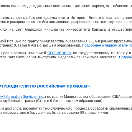
хивов имеют индивидуальные постоянные интернет-адреса, что облегчает 
открыта для свободного доступа в сети Интернет. Вместе с тем, все пут
ично и распространяться без письменного разрешения соответствующего архи
ился на свет благодаря инициативе Университета Канзаса и осуществля
рмой Ист Вью по гранту Министерства образования США в рамках программ
странах (Статья 6 Акта о высшем образовании).
Подробнее о первом этапе п
 г.) реализованы компанией
ООО «ИВИС»
по государственному контракту 
честве заказчика работ выступило Федеральное архивное агентство.
Подробн
«Путеводители по российским архивам»
w Information Services, Inc.
.) по гранту Министерства образования США в рам
зарубежных странах (Статья 6 Акта о высшем образовании).
м доступом, разработку технологического процесса обработки справочников
На первом этапе в базу данных было загружено 60 справочников.