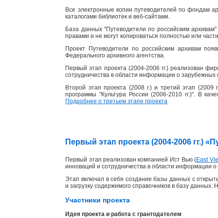
Все электронные копии путеводителей по фондам ар
каталогами библиотек и веб-сайтами.
База данных "Путеводители по российским архивам" 
правами и не могут копироваться полностью или част
Проект Путеводители по российским архивам появ
Федерального архивного агентства.
Первый этап проекта (2004-2006 гг.) реализован фи
сотрудничества в области информации о зарубежных 
Второй этап проекта (2008 г.) и третий этап (2009
программы "Культура России (2006-2010 гг.)". В ка
Подробнее о третьем этапе проекта
Первый этап проекта (2004-2006 гг.) 
Первый этап реализован компанией Ист Вью (
East Vie
инноваций и сотрудничества в области информации о 
Этап включал в себя создание базы данных с открыты
и загрузку содержимого справочников в базу данных. 
Участники проекта
Идея проекта и работа с грантодателем