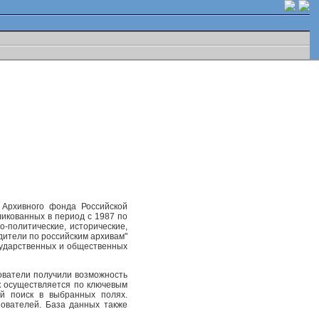
 Архивного фонда Российской
ликованных в период с 1987 по
-политические, исторические,
одители по российским архивам"
осударственных и общественных
ователи получили возможность
к осуществляется по ключевым
ый поиск в выбранных полях.
ователей. База данных также