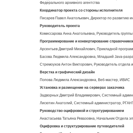
Федерального архивного агентства
Координатор проекта со стороны исполнителя
Писарев Павел Анатольевич, Директор по развитию 
Руководитель проекта
Комиссарова Анна Анатольевна, Руководитель групп
Программирование и конвертирование справочнико
Арсентьев Дмитрий Михайлович, Прикладной програ
Басова Людмила Александровна, Младший Java-разр
Стремоухов Антон Викторович, Руководитель отдела 
Верстка и графический дизайн
Попова Людмила Александровна, Веб-мастер, ИВИС
Установка и размещение на серверах заказчика
Задворных Дмитрий Владимирович, Системный адми
Лисютин Анатолий, Системный администратор, РГАН
Руководство оцифровкой и структурированием
Анастасьева Татьяна Ревазовна, Начальник Отдела э
Оцифровка и структурирование путеводителей