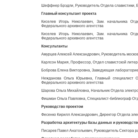
Шеффнер Брэдли, Руководитель Отдела славистики, Б
Главный консультант проекта
Киселев Игорь Николаевич, Зам. начальника Отд
Федерального архивного агентства
Киселев Игорь Николаевич, Зам. начальника Отд
Федерального архивного агентства
Консультанты
Амурцев Алексей Александрович, Руководитель моско
Карлсон Мария, Профессор, Отдел славистской литер
Боброва Елена Викторовна, Заведующая лабораторией
Нежданова Ольга Юрьевна, Главный специалист От
Федерального архивного агентства
Шарова Ольга Михайловна, Начальник Отдела электро
Фишман Ольга Павловна, Специалист-библиограф Отд
Руководство проектом
Фесенко Кирилл Александрович, Директор Отдела эле
Разработка архитектуры базы данных и руководст
Писарев Павел Анатольевич, Руководитель Сектора р