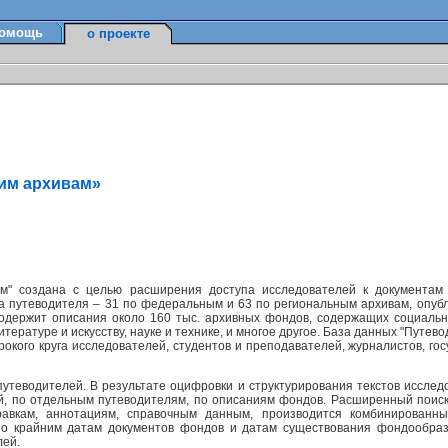
омощь
о проекте
ким архивам»
м" создана с целью расширения доступа исследователей к документам
а путеводителя – 31 по федеральным и 63 по региональным архивам, опуб
содержит описания около 160 тыс. архивных фондов, содержащих социально
ературе и искусству, науке и технике, и многое другое. База данных "Путев
окого круга исследователей, студентов и преподавателей, журналистов, г
утеводителей. В результате оцифровки и структурирования текстов исслед
ей, по отдельным путеводителям, по описаниям фондов. Расширенный поис
равкам, аннотациям, справочным данным, производится комбинированн
по крайним датам документов фондов и датам существования фондообраз
лей.