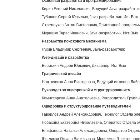
Основная разработка и программирование
Кирин Евгений Николаевич, Ведущий Java-разработчи
Тубашов Сергей Юрьевич, Java-разработчик, Ист Вью
Стремоухов Антон Викторович, Прикладной программи
Мурашко Тарас Иванович, Java-разработчик, Ист Вью
Разработка поискового механизма
Лукин Владимир Сергеевич, Java-разработчик
Web
-дизайн и разработка
Борискин Андрей Юрьевич, Дизайнер, Ист Вью
Графический дизайн
Надточенко Анна Викторовна, Ведущий инженер Лабор
Руководство оцифровкой и структурированием
Комиссарова Анна Анатольевна, Руководитель Группы
Оцифровка и структурирование путеводителей
Гаврилов Андрей Александрович, Технолог Отдела эл
Лобахина Екатерина Николаевна, Оператор Отдела э
Епифанова Наталья Александровна, Оператор Отдела
Шевченко Оксана Васильевна, Менеджер Электронног