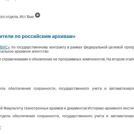
ого отдела, Ист Вью
одители по российским архивам»
ИВИС»
по государственному контракту в рамках федеральной целевой прогр
еральное архивное агентство.
 справочниками и обновление ее программных компонентов. На втором эта
ела обеспечения сохранности, государственного учета и автоматизир
 Факультета технотронных архивов и документов Историко-архивного инсти
дела обеспечения сохранности, государственного учета и автоматизир
С