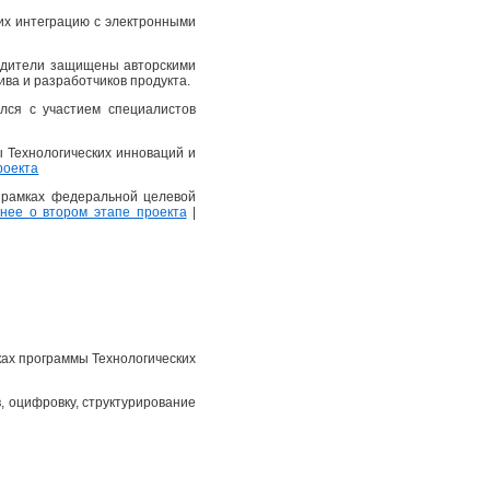
их интеграцию с электронными
еводители защищены авторскими
ва и разработчиков продукта.
лся с участием специалистов
ы Технологических инноваций и
роекта
в рамках федеральной целевой
ее о втором этапе проекта
|
ках программы Технологических
, оцифровку, структурирование