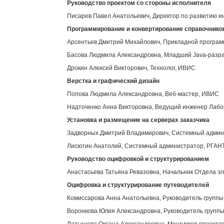
Руководство проектом со стороны исполнителя
Писарев Павел Анатольевич, Директор по развитию 
Программирование и конвертирование справочнико
Арсентьев Дмитрий Михайлович, Прикладной програ
Басова Людмила Александровна, Младший Java-разр
Дрокин Алексей Викторович, Технолог, ИВИС
Верстка и графический дизайн
Попова Людмила Александровна, Веб-мастер, ИВИС
Надточенко Анна Викторовна, Ведущий инженер Лабор
Установка и размещение на серверах заказчика
Задворных Дмитрий Владимирович, Системный адми
Лисютин Анатолий, Системный администратор, РГАН
Руководство оцифровкой и структурированием
Анастасьева Татьяна Ревазовна, Начальник Отдела э
Оцифровка и структурирование путеводителей
Комиссарова Анна Анатольевна, Руководитель групп
Воронкова Юлия Александровна, Руководитель групп
Латышева Оксана Александровна, Менеджер проекто