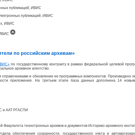
онных публикаций, ИВИС
лектронных публикаций, ИВИС
ых, ИВИС
, ИВИС
одители по российским архивам»
ВИС»
по государственному контракту в рамках федеральной целевой прогр
еральное архивное агентство.
 справочниками и обновление ее программных компонентов. Произведено л
вости приложения. На третьем этапе база данных дополнена 14 новым
ПС и ААТ РГАСПИ
 Факультета технотронных архивов и документов Историко-архивного инсти
дела обеспечения сохранности, государственного учета и автоматизир