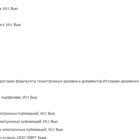
к, Ист Вью
ст, Ист Вью
атории факультета технотронных архивов и документов Историко-архивного
 оцифровки, Ист Вью
ектронных публикаций, Ист Вью
лектронных публикаций, Ист Вью
 электронных публикаций, Ист Вью
о отдела, OOO "ИВП" Киев