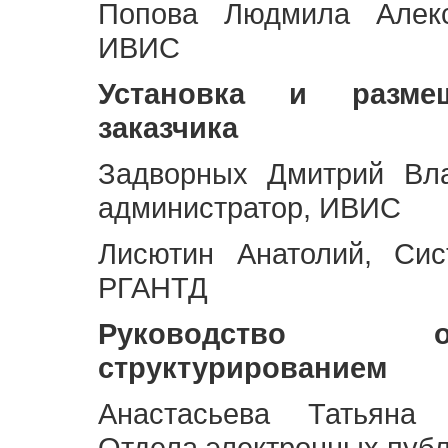
Попова Людмила Алекс
ИВИС
Установка и разме
заказчика
Задворных Дмитрий Вл
администратор, ИВИС
Лисютин Анатолий, Сис
РГАНТД
Руководство 
структурированием
Анастасьева Татьяна 
Отдела электронных пуб