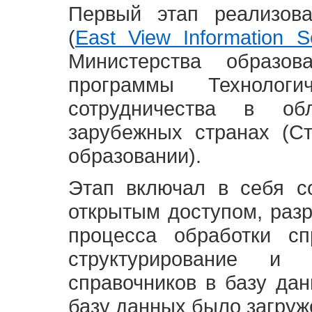
Первый этап реализов
(
East View Information Se
Министерства образ
программы Технолог
сотрудничества в о
зарубежных странах (С
образовании).
Этап включал в себя с
открытым доступом, разр
процесса обработки сп
структурирование и 
справочников в базу да
базу данных было загруж