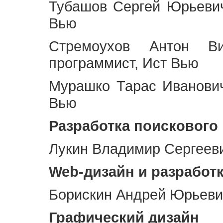
Тубашов Сергей Юрьевич
Вью
Стремоухов Антон Ви
программист, Ист Вью
Мурашко Тарас Иванович
Вью
Разработка поискового
Лукин Владимир Сергееви
Web
-дизайн и разработ
Борискин Андрей Юрьевич
Графический дизайн