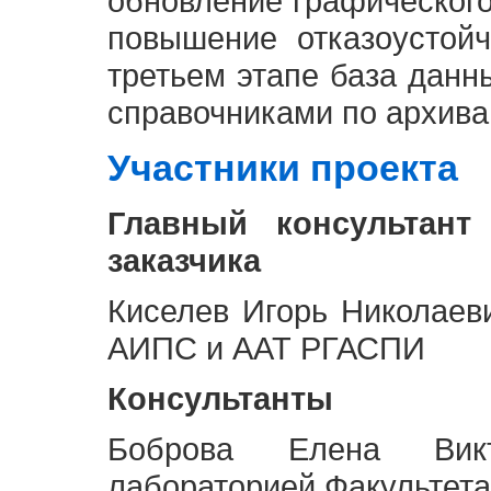
обновление графическог
повышение отказоустой
третьем этапе база дан
справочниками по архива
Участники проекта
Главный консультант
заказчика
Киселев Игорь Николаев
АИПС и ААТ РГАСПИ
Консультанты
Боброва Елена Викт
лабораторией Факультета