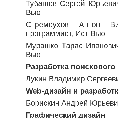
Тубашов Сергей Юрьевич
Вью
Стремоухов Антон Ви
программист, Ист Вью
Мурашко Тарас Иванович
Вью
Разработка поискового
Лукин Владимир Сергееви
Web
-дизайн и разработ
Борискин Андрей Юрьевич
Графический дизайн