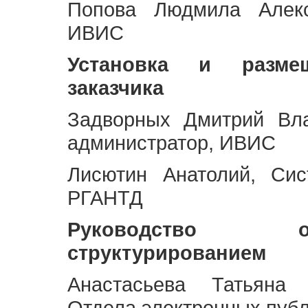
Попова Людмила Алекс
ИВИС
Установка и разме
заказчика
Задворных Дмитрий Вл
администратор, ИВИС
Лисютин Анатолий, Сис
РГАНТД
Руководство 
структурированием
Анастасьева Татьяна 
Отдела электронных пуб