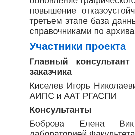
обновление графическог
повышение отказоустой
третьем этапе база дан
справочниками по архива
Участники проекта
Главный консультант
заказчика
Киселев Игорь Николаев
АИПС и ААТ РГАСПИ
Консультанты
Боброва Елена Викт
лабораторией Факультета