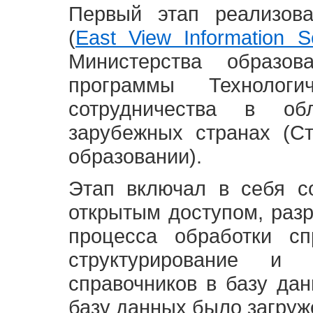
Первый этап реализов
(
East View Information Se
Министерства образ
программы Технолог
сотрудничества в о
зарубежных странах (С
образовании).
Этап включал в себя с
открытым доступом, разр
процесса обработки сп
структурирование и 
справочников в базу да
базу данных было загруж