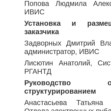
Попова Людмила Алекс
ИВИС
Установка и разме
заказчика
Задворных Дмитрий Вл
администратор, ИВИС
Лисютин Анатолий, Сис
РГАНТД
Руководство 
структурированием
Анастасьева Татьяна 
Отдела электронных пуб