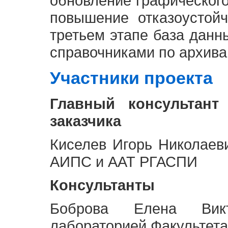
обновление графическог
повышение отказоустой
третьем этапе база дан
справочниками по архива
Участники проекта
Главный консультант
заказчика
Киселев Игорь Николаев
АИПС и ААТ РГАСПИ
Консультанты
Боброва Елена Викт
лабораторией Факультета