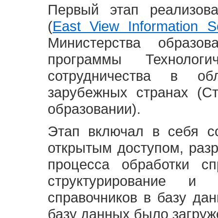
Первый этап реализов
(
East View Information Se
Министерства образ
программы Технолог
сотрудничества в о
зарубежных странах (С
образовании).
Этап включал в себя с
открытым доступом, разр
процесса обработки сп
структурирование и 
справочников в базу да
базу данных было загруж