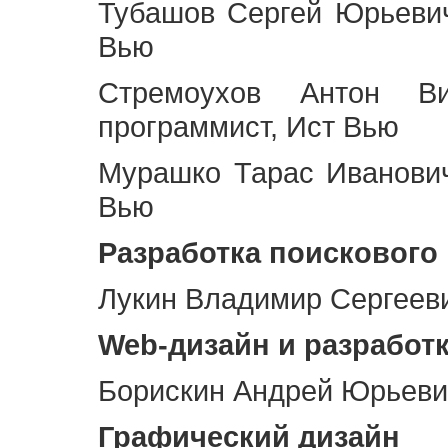
Тубашов Сергей Юрьевич
Вью
Стремоухов Антон Ви
программист, Ист Вью
Мурашко Тарас Иванович
Вью
Разработка поискового
Лукин Владимир Сергееви
Web
-дизайн и разработ
Борискин Андрей Юрьевич
Графический дизайн