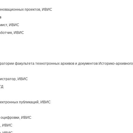
инновационных проектов, ИВИС
в
ммист, ИВИС
аботчик, ИВИС
атории факультета технотронных архивов и документов Историко-архивного
нистратор, ИВИС
ТД
лектронных публикаций, ИВИС
ы оцифровки, ИВИС
ы, ИВИС
в, ИВИС