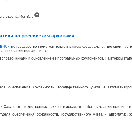
ого отдела, Ист Вью
одители по российским архивам»
ИВИС»
по государственному контракту в рамках федеральной целевой прогр
еральное архивное агентство.
 справочниками и обновление ее программных компонентов. На втором эта
ела обеспечения сохранности, государственного учета и автоматизир
 Факультета технотронных архивов и документов Историко-архивного инсти
дела обеспечения сохранности, государственного учета и автоматизир
С