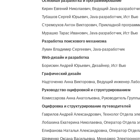
Основная разработка и программирование
Кирин Евгений Николаевич, Ведущий Java-разработчи
Тубашов Сергей Юрьевич, Java-разработчик, Ист Вью
Стремоухов Антон Викторович, Прикладной программи
Мурашко Тарас Иванович, Java-разработчик, Ист Вью
Разработка поискового механизма
Лукин Владимир Сергеевич, Java-разработчик
Web
-дизайн и разработка
Борискин Андрей Юрьевич, Дизайнер, Ист Вью
Графический дизайн
Надточенко Анна Викторовна, Ведущий инженер Лабор
Руководство оцифровкой и структурированием
Комиссарова Анна Анатольевна, Руководитель Группы
Оцифровка и структурирование путеводителей
Гаврилов Андрей Александрович, Технолог Отдела эл
Лобахина Екатерина Николаевна, Оператор Отдела э
Епифанова Наталья Александровна, Оператор Отдела
Шевченко Оксана Васильевна, Менеджер Электронног