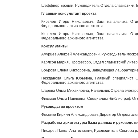
Шеффнер Брэдли, Руководитель Отдела славистики, Б
Главный консультант проекта
Киселев Игорь Николаевич, Зам. начальника Отд
Федерального архивного агентства
Киселев Игорь Николаевич, Зам. начальника Отд
Федерального архивного агентства
Консультанты
Амурцев Алексей Александрович, Руководитель моско
Карлсон Мария, Профессор, Отдел славистской литер
Боброва Елена Викторовна, Заведующая лабораторией
Нежданова Ольга Юрьевна, Главный специалист От
Федерального архивного агентства
Шарова Ольга Михайловна, Начальник Отдела электро
Фишман Ольга Павловна, Специалист-библиограф Отд
Руководство проектом
Фесенко Кирилл Александрович, Директор Отдела эле
Разработка архитектуры базы данных и руководст
Писарев Павел Анатольевич, Руководитель Сектора р