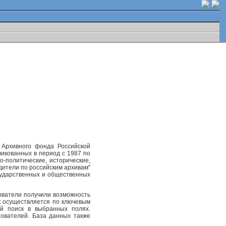
 Архивного фонда Российской
ликованных в период с 1987 по
-политические, исторические,
одители по российским архивам"
осударственных и общественных
ователи получили возможность
к осуществляется по ключевым
ый поиск в выбранных полях.
ователей. База данных также