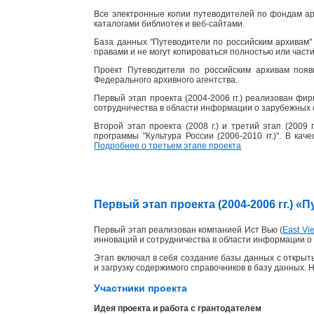
Все электронные копии путеводителей по фондам ар
каталогами библиотек и веб-сайтами.
База данных "Путеводители по российским архивам" 
правами и не могут копироваться полностью или част
Проект Путеводители по российским архивам появ
Федерального архивного агентства.
Первый этап проекта (2004-2006 гг.) реализован фи
сотрудничества в области информации о зарубежных 
Второй этап проекта (2008 г.) и третий этап (2009
программы "Культура России (2006-2010 гг.)". В ка
Подробнее о третьем этапе проекта
Первый этап проекта (2004-2006 гг.) 
Первый этап реализован компанией Ист Вью (
East Vie
инноваций и сотрудничества в области информации о 
Этап включал в себя создание базы данных с открыты
и загрузку содержимого справочников в базу данных. 
Участники проекта
Идея проекта и работа с грантодателем