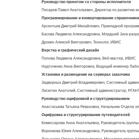
Руководство проектом со стороны исполнителя
Писарев Павел Анатольевич, Директор по развитию 
Программирование и конвертирование справочнико
Арсентьев Дмитрий Михайлович, Прикладной програ
Басова Людмила Александровна, Младший Java-разр
Дрокин Алексей Викторович, Технолог, ИВИС
Верстка и графический дизайн
Попова Людмила Александровна, Веб-мастер, ИВИС
Надточенко Анна Викторовна, Ведущий инженер Лабор
Установка и размещение на серверах заказчика
Задворных Дмитрий Владимирович, Системный адми
Лисютин Анатолий, Системный администратор, РГАН
Руководство оцифровкой и структурированием
Анастасьева Татьяна Ревазовна, Начальник Отдела э
Оцифровка и структурирование путеводителей
Комиссарова Анна Анатольевна, Руководитель групп
Воронкова Юлия Александровна, Руководитель групп
Латышева Оксана Александровна, Менеджер проекто