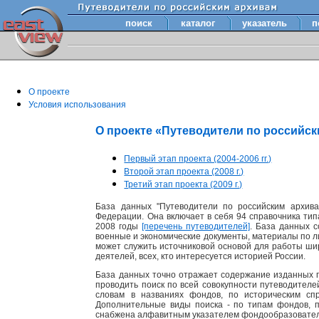
поиск
каталог
указатель
п
О проекте
Условия использования
О проекте «Путеводители по российс
Первый этап проекта (2004-2006 гг.)
Второй этап проекта (2008 г.)
Третий этап проекта (2009 г.)
База данных "Путеводители по российским архива
Федерации. Она включает в себя 94 справочника тип
2008 годы
[перечень путеводителей]
. База данных 
военные и экономические документы, материалы по лит
может служить источниковой основой для работы шир
деятелей, всех, кто интересуется историей России.
База данных точно отражает содержание изданных п
проводить поиск по всей совокупности путеводител
словам в названиях фондов, по историческим сп
Дополнительные виды поиска - по типам фондов, 
снабжена алфавитным указателем фондообразовате