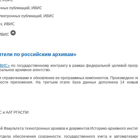
онных публикаций, ИВИС
лектронных публикаций, ИВИС
ых, ИВИС
, ИВИС
одители по российским архивам»
ВИС»
по государственному контракту в рамках федеральной целевой прогр
еральное архивное агентство.
 справочниками и обновление ее программных компонентов. Произведено л
вости приложения. На третьем этапе база данных дополнена 14 новым
ПС и ААТ РГАСПИ
 Факультета технотронных архивов и документов Историко-архивного инсти
дела обеспечения сохранности, государственного учета и автоматизир