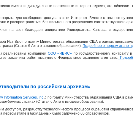
хивов имеют индивидуальные постоянные интернет-адреса, что облегчает 
открыта для свободного доступа в сети Интернет. Вместе с тем, все пут
ично и распространяться без письменного разрешения соответствующего архи
ился на свет благодаря инициативе Университета Канзаса и осуществля
рмой Ист Вью по гранту Министерства образования США в рамках программ
странах (Статья 6 Акта о высшем образовании).
Подробнее о первом этапе п
 г.) реализованы компанией
ООО «ИВИС»
по государственному контракту 
честве заказчика работ выступило Федеральное архивное агентство.
Подробн
«Путеводители по российским архивам»
w Information Services, Inc.
.) по гранту Министерства образования США в рам
зарубежных странах (Статья 6 Акта о высшем образовании).
м доступом, разработку технологического процесса обработки справочников
На первом этапе в базу данных было загружено 60 справочников.