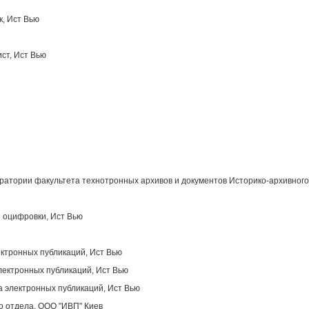
к, Ист Вью
ст, Ист Вью
атории факультета технотронных архивов и документов Историко-архивного
 оцифровки, Ист Вью
ектронных публикаций, Ист Вью
лектронных публикаций, Ист Вью
 электронных публикаций, Ист Вью
о отдела, OOO "ИВП" Киев