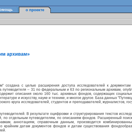
омощь
о проекте
ким архивам»
м" создана с целью расширения доступа исследователей к документам
а путеводителя – 31 по федеральным и 63 по региональным архивам, опуб
содержит описания около 160 тыс. архивных фондов, содержащих социально
ературе и искусству, науке и технике, и многое другое. База данных "Путев
окого круга исследователей, студентов и преподавателей, журналистов, г
утеводителей. В результате оцифровки и структурирования текстов исслед
ей, по отдельным путеводителям, по описаниям фондов. Расширенный поис
равкам, аннотациям, справочным данным, производится комбинированн
по крайним датам документов фондов и датам существования фондообраз
лей.