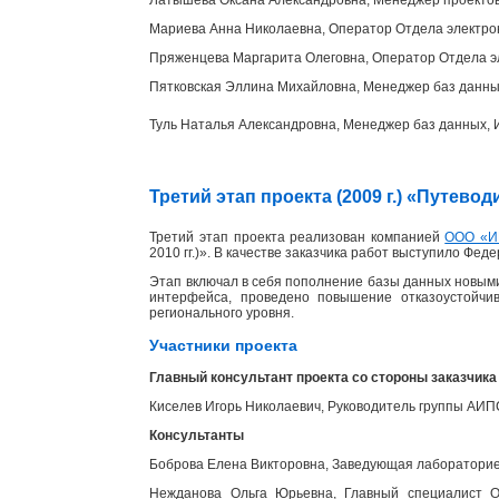
Мариева Анна Николаевна, Оператор Отдела электр
Пряженцева Маргарита Олеговна, Оператор Отдела э
Пятковская Эллина Михайловна, Менеджер баз данн
Туль Наталья Александровна, Менеджер баз данных
Третий этап проекта (2009 г.) «Путев
Третий этап проекта реализован компанией
ООО «И
2010 гг.)». В качестве заказчика работ выступило Фед
Этап включал в себя пополнение базы данных новыми
интерфейса, проведено повышение отказоустойчи
регионального уровня.
Участники проекта
Главный консультант проекта со стороны заказчика
Киселев Игорь Николаевич, Руководитель группы АИ
Консультанты
Боброва Елена Викторовна, Заведующая лабораторией
Нежданова Ольга Юрьевна, Главный специалист От