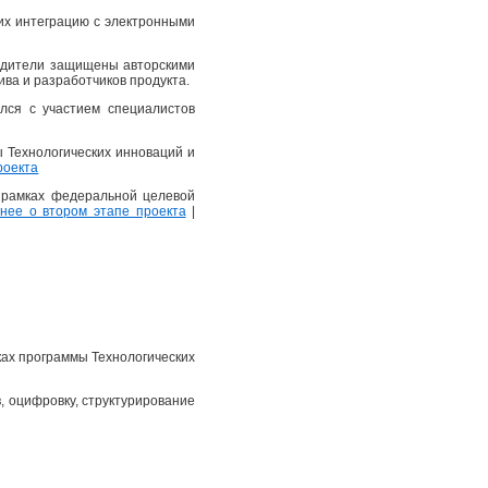
их интеграцию с электронными
еводители защищены авторскими
ва и разработчиков продукта.
лся с участием специалистов
ы Технологических инноваций и
роекта
в рамках федеральной целевой
ее о втором этапе проекта
|
ках программы Технологических
, оцифровку, структурирование