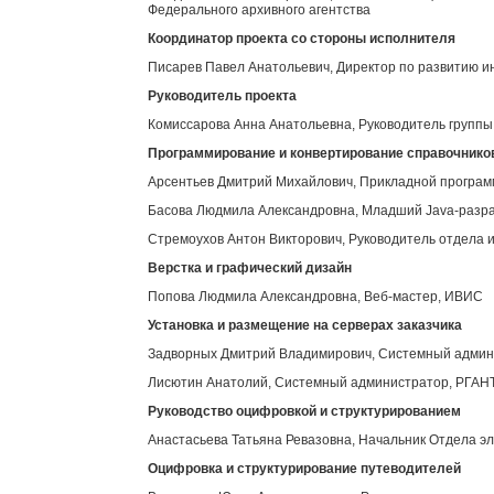
Федерального архивного агентства
Координатор проекта со стороны исполнителя
Писарев Павел Анатольевич, Директор по развитию 
Руководитель проекта
Комиссарова Анна Анатольевна, Руководитель групп
Программирование и конвертирование справочнико
Арсентьев Дмитрий Михайлович, Прикладной програ
Басова Людмила Александровна, Младший Java-разр
Стремоухов Антон Викторович, Руководитель отдела 
Верстка и графический дизайн
Попова Людмила Александровна, Веб-мастер, ИВИС
Установка и размещение на серверах заказчика
Задворных Дмитрий Владимирович, Системный адми
Лисютин Анатолий, Системный администратор, РГАН
Руководство оцифровкой и структурированием
Анастасьева Татьяна Ревазовна, Начальник Отдела э
Оцифровка и структурирование путеводителей