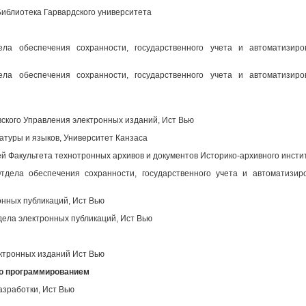
иблиотека Гарвардского университета
ела обеспечения сохранности, государственного учета и автоматизир
ела обеспечения сохранности, государственного учета и автоматизир
вского Управления электронных изданий, Ист Вью
атуры и языков, Университет Канзаса
 Факультета технотронных архивов и документов Историко-архивного инсти
дела обеспечения сохранности, государственного учета и автоматизир
нных публикаций, Ист Вью
ела электронных публикаций, Ист Вью
ктронных изданий Ист Вью
во программированием
азработки, Ист Вью