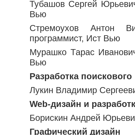
Тубашов Сергей Юрьевич
Вью
Стремоухов Антон Ви
программист, Ист Вью
Мурашко Тарас Иванович
Вью
Разработка поискового
Лукин Владимир Сергееви
Web
-дизайн и разработ
Борискин Андрей Юрьевич
Графический дизайн