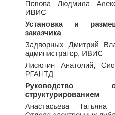
Попова Людмила Алекс
ИВИС
Установка и разме
заказчика
Задворных Дмитрий Вл
администратор, ИВИС
Лисютин Анатолий, Сис
РГАНТД
Руководство 
структурированием
Анастасьева Татьяна 
Отдела электронных пуб