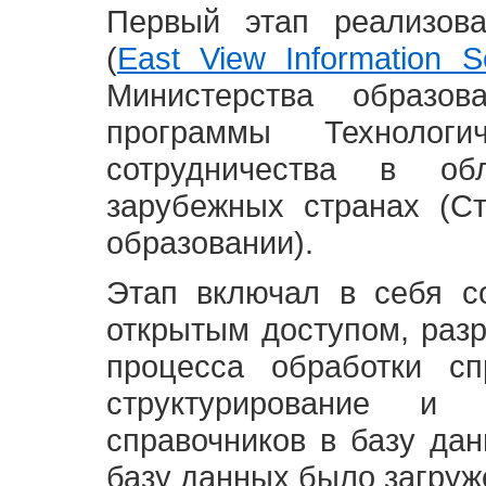
Первый этап реализов
(
East View Information Se
Министерства образ
программы Технолог
сотрудничества в о
зарубежных странах (С
образовании).
Этап включал в себя с
открытым доступом, разр
процесса обработки сп
структурирование и 
справочников в базу да
базу данных было загруж