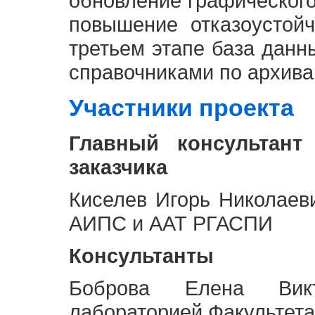
обновление графическог
повышение отказоустой
третьем этапе база дан
справочниками по архива
Участники проекта
Главный консультант
заказчика
Киселев Игорь Николаев
АИПС и ААТ РГАСПИ
Консультанты
Боброва Елена Викт
лабораторией Факультета