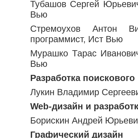
Тубашов Сергей Юрьевич
Вью
Стремоухов Антон Ви
программист, Ист Вью
Мурашко Тарас Иванович
Вью
Разработка поискового
Лукин Владимир Сергееви
Web
-дизайн и разработ
Борискин Андрей Юрьевич
Графический дизайн