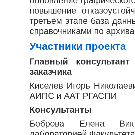
обновление графическог
повышение отказоустой
третьем этапе база дан
справочниками по архива
Участники проекта
Главный консультант
заказчика
Киселев Игорь Николаев
АИПС и ААТ РГАСПИ
Консультанты
Боброва Елена Викт
лабораторией Факультета