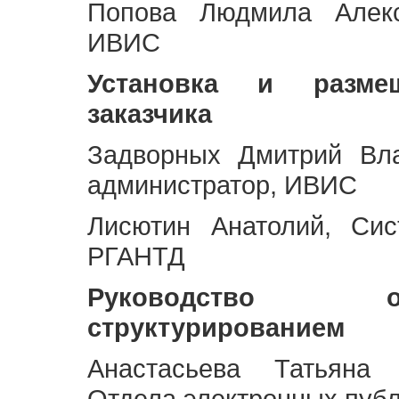
Попова Людмила Алекс
ИВИС
Установка и разме
заказчика
Задворных Дмитрий Вл
администратор, ИВИС
Лисютин Анатолий, Сис
РГАНТД
Руководство 
структурированием
Анастасьева Татьяна 
Отдела электронных пуб