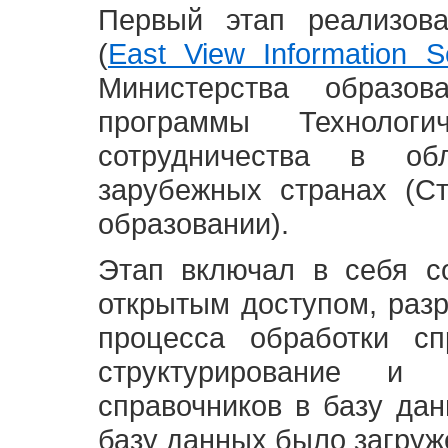
Первый этап реализов
(
East View Information Se
Министерства образ
программы Технолог
сотрудничества в о
зарубежных странах (С
образовании).
Этап включал в себя с
открытым доступом, разр
процесса обработки сп
структурирование и 
справочников в базу да
базу данных было загруж