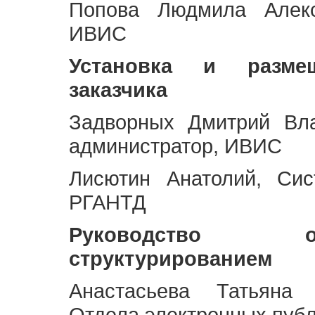
Попова Людмила Алекс
ИВИС
Установка и разме
заказчика
Задворных Дмитрий Вл
администратор, ИВИС
Лисютин Анатолий, Сис
РГАНТД
Руководство 
структурированием
Анастасьева Татьяна 
Отдела электронных пуб