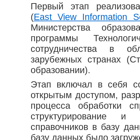
Первый этап реализов
(
East View Information Se
Министерства образ
программы Технолог
сотрудничества в о
зарубежных странах (С
образовании).
Этап включал в себя с
открытым доступом, разр
процесса обработки сп
структурирование и 
справочников в базу да
базу данных было загруж