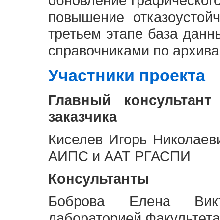
обновление графическог
повышение отказоустой
третьем этапе база дан
справочниками по архива
Участники проекта
Главный консультант
заказчика
Киселев Игорь Николаев
АИПС и ААТ РГАСПИ
Консультанты
Боброва Елена Викт
лабораторией Факультета