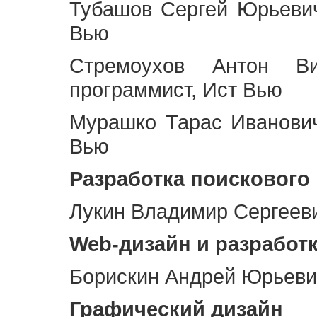
Тубашов Сергей Юрьевич
Вью
Стремоухов Антон Ви
программист, Ист Вью
Мурашко Тарас Иванович
Вью
Разработка поискового
Лукин Владимир Сергееви
Web
-дизайн и разработ
Борискин Андрей Юрьевич
Графический дизайн