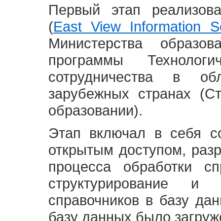
Первый этап реализов
(
East View Information Se
Министерства образ
программы Технолог
сотрудничества в о
зарубежных странах (С
образовании).
Этап включал в себя с
открытым доступом, разр
процесса обработки сп
структурирование и 
справочников в базу да
базу данных было загруж