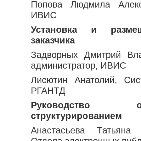
Попова Людмила Алекс
ИВИС
Установка и разме
заказчика
Задворных Дмитрий Вл
администратор, ИВИС
Лисютин Анатолий, Сис
РГАНТД
Руководство 
структурированием
Анастасьева Татьяна 
Отдела электронных пуб