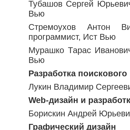
Тубашов Сергей Юрьевич
Вью
Стремоухов Антон Ви
программист, Ист Вью
Мурашко Тарас Иванович
Вью
Разработка поискового
Лукин Владимир Сергееви
Web
-дизайн и разработ
Борискин Андрей Юрьевич
Графический дизайн