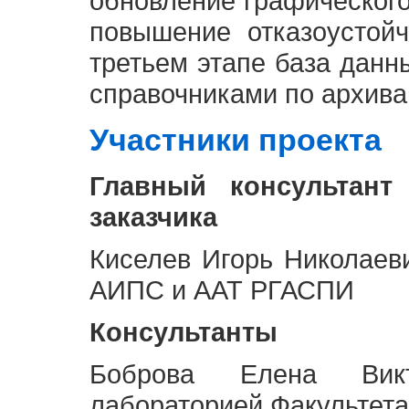
обновление графическог
повышение отказоустой
третьем этапе база дан
справочниками по архива
Участники проекта
Главный консультант
заказчика
Киселев Игорь Николаев
АИПС и ААТ РГАСПИ
Консультанты
Боброва Елена Викт
лабораторией Факультета