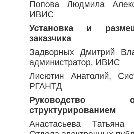
Попова Людмила Алекс
ИВИС
Установка и разме
заказчика
Задворных Дмитрий Вл
администратор, ИВИС
Лисютин Анатолий, Сис
РГАНТД
Руководство 
структурированием
Анастасьева Татьяна 
Отдела электронных пуб