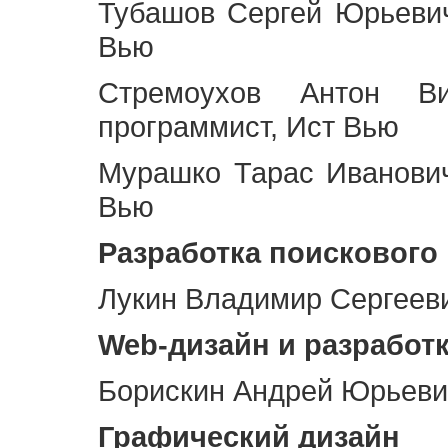
Тубашов Сергей Юрьевич
Вью
Стремоухов Антон Ви
программист, Ист Вью
Мурашко Тарас Иванович
Вью
Разработка поискового
Лукин Владимир Сергееви
Web
-дизайн и разработ
Борискин Андрей Юрьевич
Графический дизайн