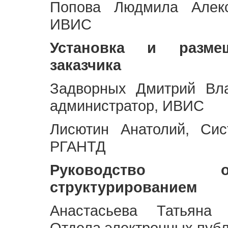
Попова Людмила Алекс
ИВИС
Установка и разме
заказчика
Задворных Дмитрий Вл
администратор, ИВИС
Лисютин Анатолий, Сис
РГАНТД
Руководство 
структурированием
Анастасьева Татьяна 
Отдела электронных пуб