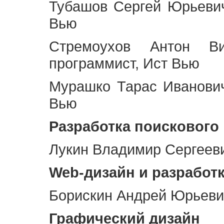
Тубашов Сергей Юрьевич
Вью
Стремоухов Антон Ви
программист, Ист Вью
Мурашко Тарас Иванович
Вью
Разработка поискового
Лукин Владимир Сергееви
Web
-дизайн и разработ
Борискин Андрей Юрьевич
Графический дизайн