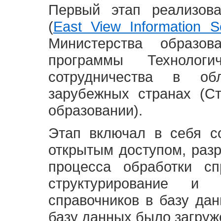
Первый этап реализов
(
East View Information Se
Министерства образ
программы Технолог
сотрудничества в о
зарубежных странах (С
образовании).
Этап включал в себя с
открытым доступом, разр
процесса обработки сп
структурирование и 
справочников в базу да
базу данных было загруж