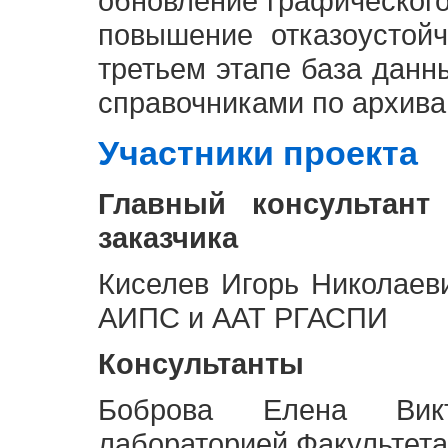
обновление графическог
повышение отказоустой
третьем этапе база дан
справочниками по архива
Участники проекта
Главный консультант
заказчика
Киселев Игорь Николаев
АИПС и ААТ РГАСПИ
Консультанты
Боброва Елена Викт
лабораторией Факультета