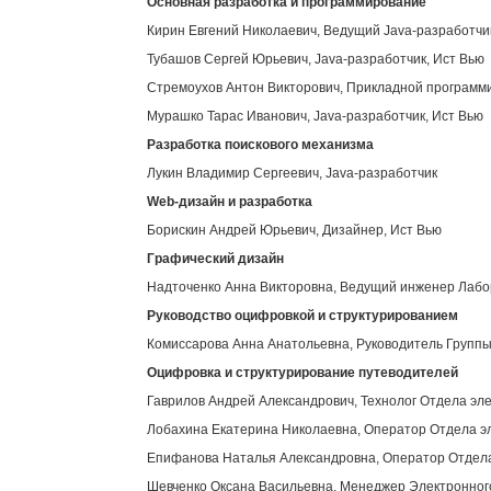
Основная разработка и программирование
Кирин Евгений Николаевич, Ведущий Java-разработчи
Тубашов Сергей Юрьевич, Java-разработчик, Ист Вью
Стремоухов Антон Викторович, Прикладной программи
Мурашко Тарас Иванович, Java-разработчик, Ист Вью
Разработка поискового механизма
Лукин Владимир Сергеевич, Java-разработчик
Web
-дизайн и разработка
Борискин Андрей Юрьевич, Дизайнер, Ист Вью
Графический дизайн
Надточенко Анна Викторовна, Ведущий инженер Лабор
Руководство оцифровкой и структурированием
Комиссарова Анна Анатольевна, Руководитель Группы
Оцифровка и структурирование путеводителей
Гаврилов Андрей Александрович, Технолог Отдела эл
Лобахина Екатерина Николаевна, Оператор Отдела э
Епифанова Наталья Александровна, Оператор Отдела
Шевченко Оксана Васильевна, Менеджер Электронног