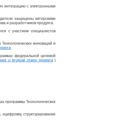
их интеграцию с электронными
еводители защищены авторскими
ва и разработчиков продукта.
лся с участием специалистов
ы Технологических инноваций и
роекта
в рамках федеральной целевой
ее о втором этапе проекта
|
ках программы Технологических
, оцифровку, структурирование