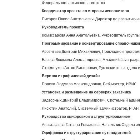
Федерального архивного агентства
Координатор проекта со стороны исполнителя
Писарев Павел Анатольевич, Директор по развитию 
Руководитель проекта
Комиссарова Анна Анатольевна, Руководитель групп
Программирование и конвертирование справочнико
Арсентьев Дмитрий Михайлович, Прикладной програ
Басова Людмила Александровна, Младший Java-разр
Стремоухов Антон Викторович, Руководитель отдела 
Верстка и графический дизайн
Попова Людмила Александровна, Веб-мастер, ИВИС
Установка и размещение на серверах заказчика
Задворных Дмитрий Владимирович, Системный адми
Лисютин Анатолий, Системный администратор, РГАН
Руководство оцифровкой и структурированием
Анастасьева Татьяна Ревазовна, Начальник Отдела э
Оцифровка и структурирование путеводителей