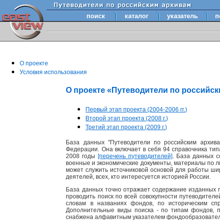
поиск
каталог
указатель
п
О проекте
Условия использования
О проекте «Путеводители по российс
Первый этап проекта (2004-2006 гг.)
Второй этап проекта (2008 г.)
Третий этап проекта (2009 г.)
База данных "Путеводители по российским архива
Федерации. Она включает в себя 94 справочника тип
2008 годы
[перечень путеводителей]
. База данных 
военные и экономические документы, материалы по лит
может служить источниковой основой для работы шир
деятелей, всех, кто интересуется историей России.
База данных точно отражает содержание изданных п
проводить поиск по всей совокупности путеводител
словам в названиях фондов, по историческим сп
Дополнительные виды поиска - по типам фондов, 
снабжена алфавитным указателем фондообразовате