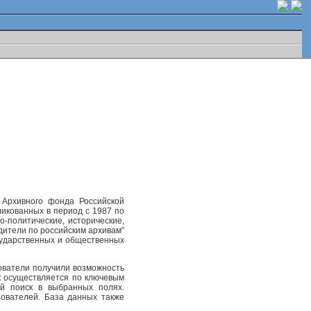
 Архивного фонда Российской
ликованных в период с 1987 по
-политические, исторические,
одители по российским архивам"
осударственных и общественных
ователи получили возможность
к осуществляется по ключевым
ый поиск в выбранных полях.
ователей. База данных также