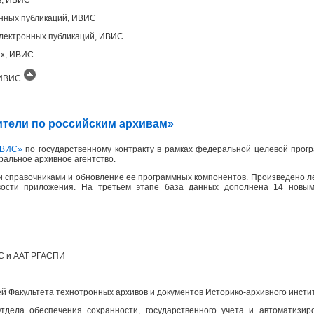
онных публикаций, ИВИС
лектронных публикаций, ИВИС
ых, ИВИС
, ИВИС
одители по российским архивам»
ВИС»
по государственному контракту в рамках федеральной целевой прогр
еральное архивное агентство.
 справочниками и обновление ее программных компонентов. Произведено л
вости приложения. На третьем этапе база данных дополнена 14 новым
ПС и ААТ РГАСПИ
 Факультета технотронных архивов и документов Историко-архивного инсти
дела обеспечения сохранности, государственного учета и автоматизир