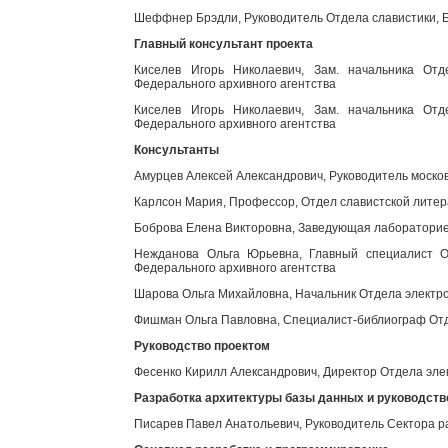
Шеффнер Брэдли, Руководитель Отдела славистики, Б
Главный консультант проекта
Киселев Игорь Николаевич, Зам. начальника Отд
Федерального архивного агентства
Киселев Игорь Николаевич, Зам. начальника Отд
Федерального архивного агентства
Консультанты
Амурцев Алексей Александрович, Руководитель моско
Карлсон Мария, Профессор, Отдел славистской литер
Боброва Елена Викторовна, Заведующая лабораторией
Нежданова Ольга Юрьевна, Главный специалист От
Федерального архивного агентства
Шарова Ольга Михайловна, Начальник Отдела электро
Фишман Ольга Павловна, Специалист-библиограф Отд
Руководство проектом
Фесенко Кирилл Александрович, Директор Отдела эле
Разработка архитектуры базы данных и руководст
Писарев Павел Анатольевич, Руководитель Сектора р