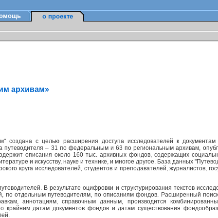
омощь
о проекте
ким архивам»
м" создана с целью расширения доступа исследователей к документам
а путеводителя – 31 по федеральным и 63 по региональным архивам, опуб
содержит описания около 160 тыс. архивных фондов, содержащих социально
ературе и искусству, науке и технике, и многое другое. База данных "Путев
окого круга исследователей, студентов и преподавателей, журналистов, г
утеводителей. В результате оцифровки и структурирования текстов исслед
ей, по отдельным путеводителям, по описаниям фондов. Расширенный поис
равкам, аннотациям, справочным данным, производится комбинированн
по крайним датам документов фондов и датам существования фондообраз
лей.