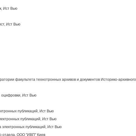
к, Ист Вью
ст, Ист Вью
атории факультета технотронных архивов и документов Историко-архивного
 оцифровки, Ист Вью
ектронных публикаций, Ист Вью
лектронных публикаций, Ист Вью
 электронных публикаций, Ист Вью
о отдела, OOO "ИВП" Киев