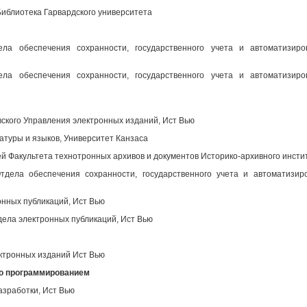
иблиотека Гарвардского университета
ела обеспечения сохранности, государственного учета и автоматизир
ела обеспечения сохранности, государственного учета и автоматизир
вского Управления электронных изданий, Ист Вью
атуры и языков, Университет Канзаса
 Факультета технотронных архивов и документов Историко-архивного инсти
дела обеспечения сохранности, государственного учета и автоматизир
нных публикаций, Ист Вью
ела электронных публикаций, Ист Вью
ктронных изданий Ист Вью
во программированием
азработки, Ист Вью