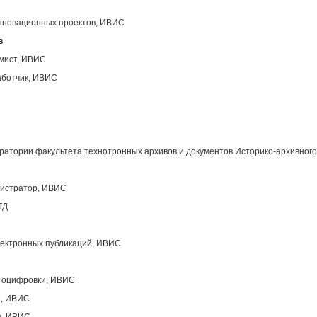
инновационных проектов, ИВИС
в
ммист, ИВИС
аботчик, ИВИС
атории факультета технотронных архивов и документов Историко-архивного
нистратор, ИВИС
ТД
лектронных публикаций, ИВИС
ы оцифровки, ИВИС
ы, ИВИС
в, ИВИС