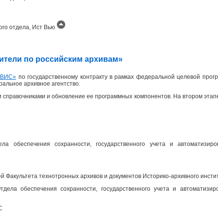
ого отдела, Ист Вью
одители по российским архивам»
ИВИС»
по государственному контракту в рамках федеральной целевой прогр
еральное архивное агентство.
 справочниками и обновление ее программных компонентов. На втором эта
ела обеспечения сохранности, государственного учета и автоматизир
 Факультета технотронных архивов и документов Историко-архивного инсти
дела обеспечения сохранности, государственного учета и автоматизир
С