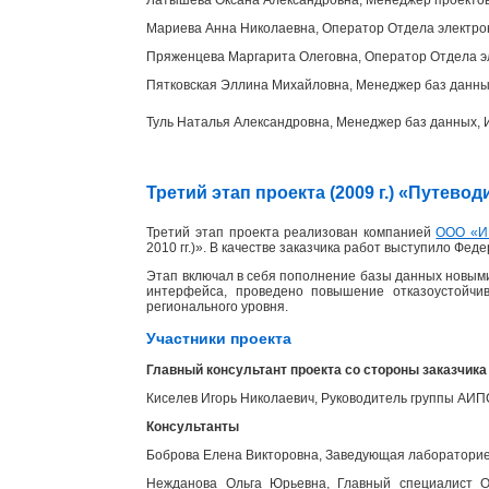
Мариева Анна Николаевна, Оператор Отдела электр
Пряженцева Маргарита Олеговна, Оператор Отдела э
Пятковская Эллина Михайловна, Менеджер баз данн
Туль Наталья Александровна, Менеджер баз данных
Третий этап проекта (2009 г.) «Путев
Третий этап проекта реализован компанией
ООО «И
2010 гг.)». В качестве заказчика работ выступило Фед
Этап включал в себя пополнение базы данных новыми
интерфейса, проведено повышение отказоустойчи
регионального уровня.
Участники проекта
Главный консультант проекта со стороны заказчика
Киселев Игорь Николаевич, Руководитель группы АИ
Консультанты
Боброва Елена Викторовна, Заведующая лабораторией
Нежданова Ольга Юрьевна, Главный специалист От