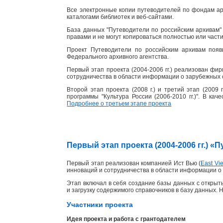
Все электронные копии путеводителей по фондам ар
каталогами библиотек и веб-сайтами.
База данных "Путеводители по российским архивам" 
правами и не могут копироваться полностью или част
Проект Путеводители по российским архивам появ
Федерального архивного агентства.
Первый этап проекта (2004-2006 гг.) реализован фи
сотрудничества в области информации о зарубежных 
Второй этап проекта (2008 г.) и третий этап (2009
программы "Культура России (2006-2010 гг.)". В ка
Подробнее о третьем этапе проекта
Первый этап проекта (2004-2006 гг.) 
Первый этап реализован компанией Ист Вью (
East Vie
инноваций и сотрудничества в области информации о 
Этап включал в себя создание базы данных с открыты
и загрузку содержимого справочников в базу данных. 
Участники проекта
Идея проекта и работа с грантодателем