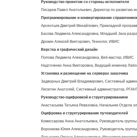
Руководство проектом со стороны исполнителя
Писарев Павел Анатольевич, Директор по развитию 
Программирование и конвертирование справочнико
Арсентьев Дмитрий Михайлович, Прикладной програ
Басова Людмила Александровна, Младший Java-разр
Дрокин Алексей Викторович, Технолог, ИВИС
Верстка и графический дизайн
Попова Людмила Александровна, Веб-мастер, ИВИС
Надточенко Анна Викторовна, Ведущий инженер Лабор
Установка и размещение на серверах заказчика
Задворных Дмитрий Владимирович, Системный адми
Лисютин Анатолий, Системный администратор, РГАН
Руководство оцифровкой и структурированием
Анастасьева Татьяна Ревазовна, Начальник Отдела э
Оцифровка и структурирование путеводителей
Комиссарова Анна Анатольевна, Руководитель групп
Воронкова Юлия Александровна, Руководитель групп
Латышева Оксана Александровна, Менеджер проекто