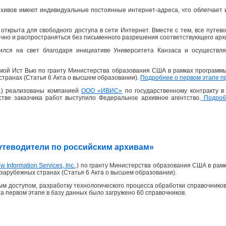
хивов имеют индивидуальные постоянные интернет-адреса, что облегчает 
открыта для свободного доступа в сети Интернет. Вместе с тем, все пут
ично и распространяться без письменного разрешения соответствующего архи
ился на свет благодаря инициативе Университета Канзаса и осуществля
рмой Ист Вью по гранту Министерства образования США в рамках программ
странах (Статья 6 Акта о высшем образовании).
Подробнее о первом этапе п
 г.) реализованы компанией
ООО «ИВИС»
по государственному контракту 
честве заказчика работ выступило Федеральное архивное агентство.
Подробн
«Путеводители по российским архивам»
w Information Services, Inc.
.) по гранту Министерства образования США в рам
зарубежных странах (Статья 6 Акта о высшем образовании).
м доступом, разработку технологического процесса обработки справочников
На первом этапе в базу данных было загружено 60 справочников.