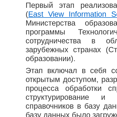
Первый этап реализов
(
East View Information Se
Министерства образ
программы Технолог
сотрудничества в о
зарубежных странах (С
образовании).
Этап включал в себя с
открытым доступом, разр
процесса обработки сп
структурирование и 
справочников в базу да
базу данных было загруж