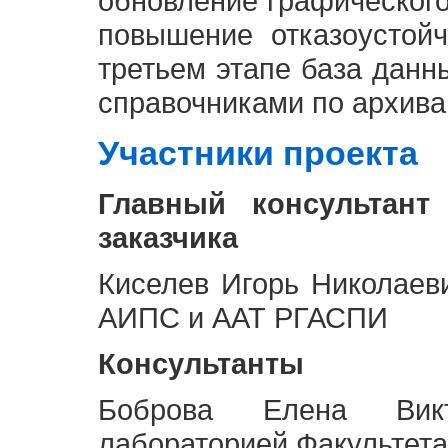
обновление графическог
повышение отказоустой
третьем этапе база дан
справочниками по архива
Участники проекта
Главный консультант
заказчика
Киселев Игорь Николаев
АИПС и ААТ РГАСПИ
Консультанты
Боброва Елена Викт
лабораторией Факультета