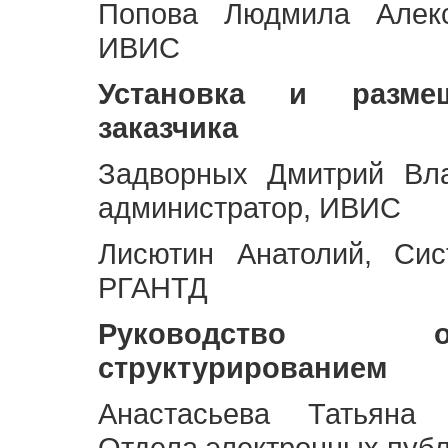
Попова Людмила Алекс
ИВИС
Установка и разме
заказчика
Задворных Дмитрий Вл
администратор, ИВИС
Лисютин Анатолий, Сис
РГАНТД
Руководство 
структурированием
Анастасьева Татьяна 
Отдела электронных пуб