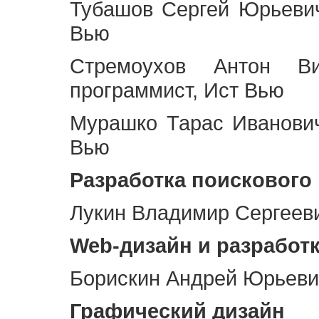
Тубашов Сергей Юрьевич
Вью
Стремоухов Антон Ви
программист, Ист Вью
Мурашко Тарас Иванович
Вью
Разработка поискового
Лукин Владимир Сергееви
Web
-дизайн и разработ
Борискин Андрей Юрьевич
Графический дизайн