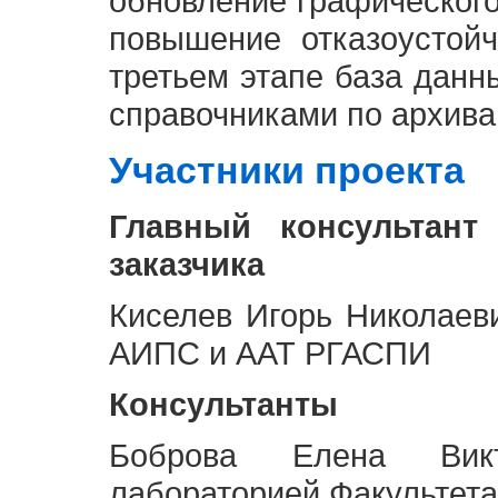
обновление графическог
повышение отказоустой
третьем этапе база дан
справочниками по архива
Участники проекта
Главный консультант
заказчика
Киселев Игорь Николаев
АИПС и ААТ РГАСПИ
Консультанты
Боброва Елена Викт
лабораторией Факультета