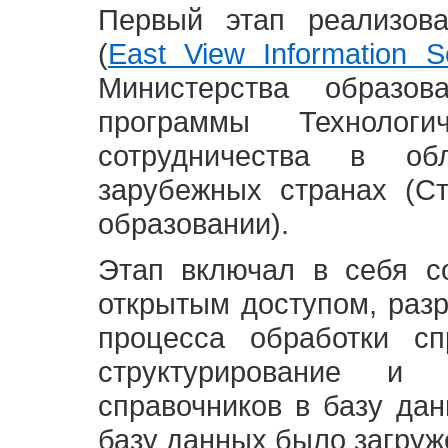
Первый этап реализов
(
East View Information Se
Министерства образ
программы Технолог
сотрудничества в о
зарубежных странах (С
образовании).
Этап включал в себя с
открытым доступом, разр
процесса обработки сп
структурирование и 
справочников в базу да
базу данных было загруж