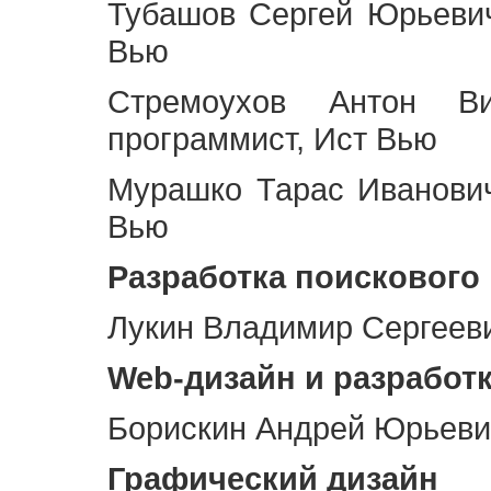
Тубашов Сергей Юрьевич
Вью
Стремоухов Антон Ви
программист, Ист Вью
Мурашко Тарас Иванович
Вью
Разработка поискового
Лукин Владимир Сергееви
Web
-дизайн и разработ
Борискин Андрей Юрьевич
Графический дизайн