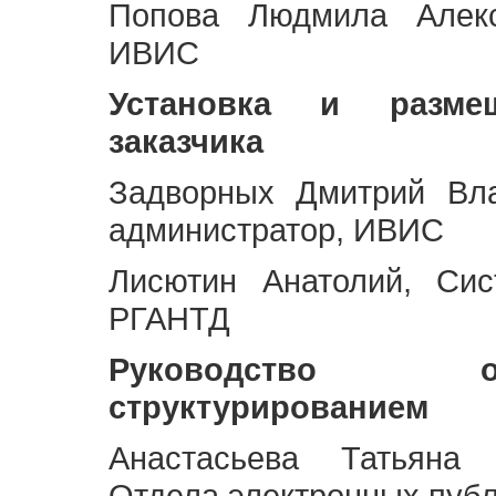
Попова Людмила Алекс
ИВИС
Установка и разме
заказчика
Задворных Дмитрий Вл
администратор, ИВИС
Лисютин Анатолий, Сис
РГАНТД
Руководство 
структурированием
Анастасьева Татьяна 
Отдела электронных пуб