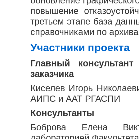
обновление графическог
повышение отказоустой
третьем этапе база дан
справочниками по архива
Участники проекта
Главный консультант
заказчика
Киселев Игорь Николаев
АИПС и ААТ РГАСПИ
Консультанты
Боброва Елена Викт
лабораторией Факультета