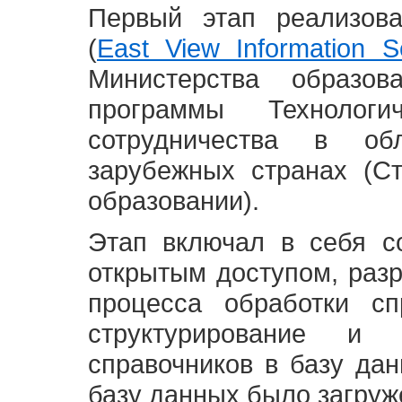
Первый этап реализов
(
East View Information Se
Министерства образ
программы Технолог
сотрудничества в о
зарубежных странах (С
образовании).
Этап включал в себя с
открытым доступом, разр
процесса обработки сп
структурирование и 
справочников в базу да
базу данных было загруж