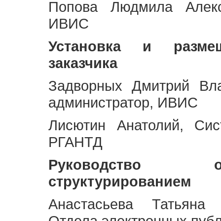
Попова Людмила Алекс
ИВИС
Установка и разме
заказчика
Задворных Дмитрий Вл
администратор, ИВИС
Лисютин Анатолий, Сис
РГАНТД
Руководство 
структурированием
Анастасьева Татьяна 
Отдела электронных пуб