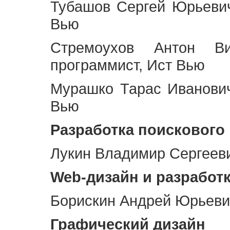
Тубашов Сергей Юрьевич
Вью
Стремоухов Антон Ви
программист, Ист Вью
Мурашко Тарас Иванович
Вью
Разработка поискового
Лукин Владимир Сергееви
Web
-дизайн и разработ
Борискин Андрей Юрьевич
Графический дизайн