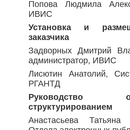
Попова Людмила Алекс
ИВИС
Установка и разме
заказчика
Задворных Дмитрий Вл
администратор, ИВИС
Лисютин Анатолий, Сис
РГАНТД
Руководство 
структурированием
Анастасьева Татьяна 
Отдела электронных пуб