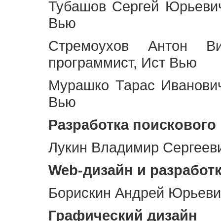
Тубашов Сергей Юрьевич
Вью
Стремоухов Антон Ви
программист, Ист Вью
Мурашко Тарас Иванович
Вью
Разработка поискового
Лукин Владимир Сергееви
Web
-дизайн и разработ
Борискин Андрей Юрьевич
Графический дизайн