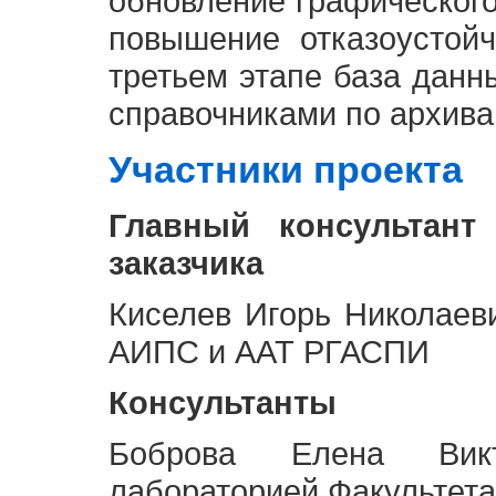
обновление графическог
повышение отказоустой
третьем этапе база дан
справочниками по архива
Участники проекта
Главный консультант
заказчика
Киселев Игорь Николаев
АИПС и ААТ РГАСПИ
Консультанты
Боброва Елена Викт
лабораторией Факультета