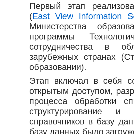
Первый этап реализов
(
East View Information Se
Министерства образ
программы Технолог
сотрудничества в о
зарубежных странах (С
образовании).
Этап включал в себя с
открытым доступом, разр
процесса обработки сп
структурирование и 
справочников в базу да
базу данных было загруж