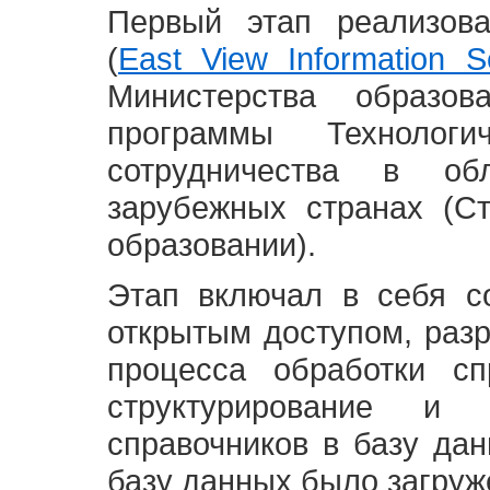
Первый этап реализов
(
East View Information Se
Министерства образ
программы Технолог
сотрудничества в о
зарубежных странах (С
образовании).
Этап включал в себя с
открытым доступом, разр
процесса обработки сп
структурирование и 
справочников в базу да
базу данных было загруж