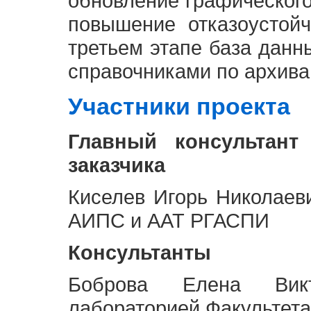
обновление графическог
повышение отказоустой
третьем этапе база дан
справочниками по архива
Участники проекта
Главный консультант
заказчика
Киселев Игорь Николаев
АИПС и ААТ РГАСПИ
Консультанты
Боброва Елена Викт
лабораторией Факультета