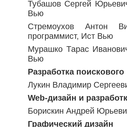
Тубашов Сергей Юрьевич
Вью
Стремоухов Антон Ви
программист, Ист Вью
Мурашко Тарас Иванович
Вью
Разработка поискового
Лукин Владимир Сергееви
Web
-дизайн и разработ
Борискин Андрей Юрьевич
Графический дизайн