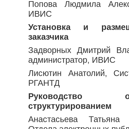
Попова Людмила Алекс
ИВИС
Установка и разме
заказчика
Задворных Дмитрий Вл
администратор, ИВИС
Лисютин Анатолий, Сис
РГАНТД
Руководство 
структурированием
Анастасьева Татьяна 
Отдела электронных пуб