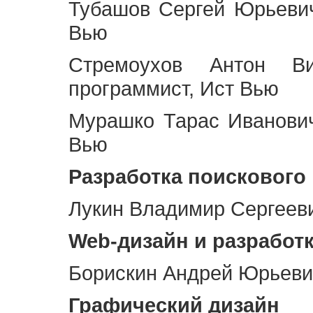
Тубашов Сергей Юрьевич
Вью
Стремоухов Антон Ви
программист, Ист Вью
Мурашко Тарас Иванович
Вью
Разработка поискового
Лукин Владимир Сергееви
Web
-дизайн и разработ
Борискин Андрей Юрьевич
Графический дизайн