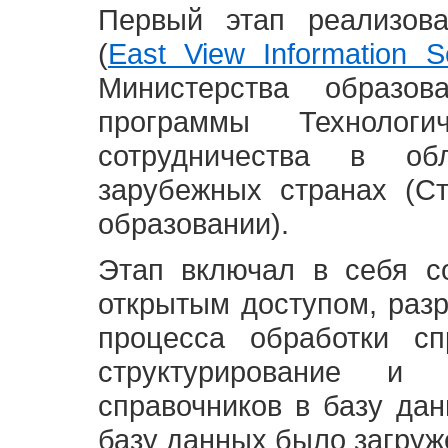
Первый этап реализов
(
East View Information Se
Министерства образ
программы Технолог
сотрудничества в о
зарубежных странах (С
образовании).
Этап включал в себя с
открытым доступом, разр
процесса обработки сп
структурирование и 
справочников в базу да
базу данных было загруж