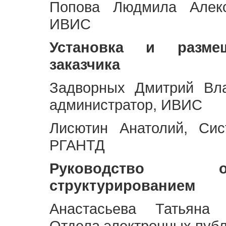
Попова Людмила Алекс
ИВИС
Установка и разме
заказчика
Задворных Дмитрий Вл
администратор, ИВИС
Лисютин Анатолий, Сис
РГАНТД
Руководство 
структурированием
Анастасьева Татьяна 
Отдела электронных пуб