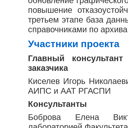
обновление графическог
повышение отказоустой
третьем этапе база дан
справочниками по архива
Участники проекта
Главный консультант
заказчика
Киселев Игорь Николаев
АИПС и ААТ РГАСПИ
Консультанты
Боброва Елена Викт
лабораторией Факультета