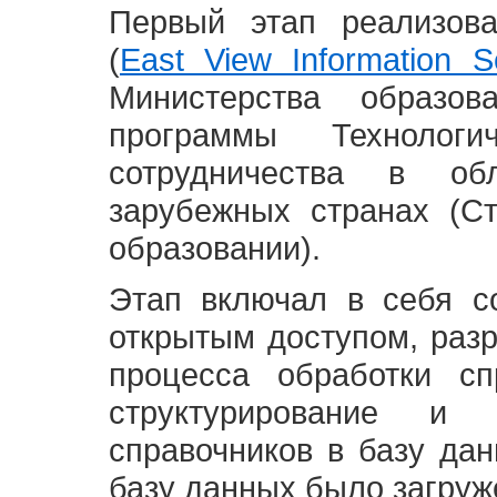
Первый этап реализов
(
East View Information Se
Министерства образ
программы Технолог
сотрудничества в о
зарубежных странах (С
образовании).
Этап включал в себя с
открытым доступом, разр
процесса обработки сп
структурирование и 
справочников в базу да
базу данных было загруж