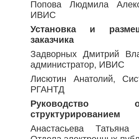
Попова Людмила Алекс
ИВИС
Установка и разме
заказчика
Задворных Дмитрий Вл
администратор, ИВИС
Лисютин Анатолий, Сис
РГАНТД
Руководство 
структурированием
Анастасьева Татьяна 
Отдела электронных пуб