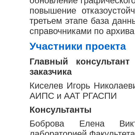
обновление графическог
повышение отказоустой
третьем этапе база дан
справочниками по архива
Участники проекта
Главный консультант
заказчика
Киселев Игорь Николаев
АИПС и ААТ РГАСПИ
Консультанты
Боброва Елена Викт
лабораторией Факультета