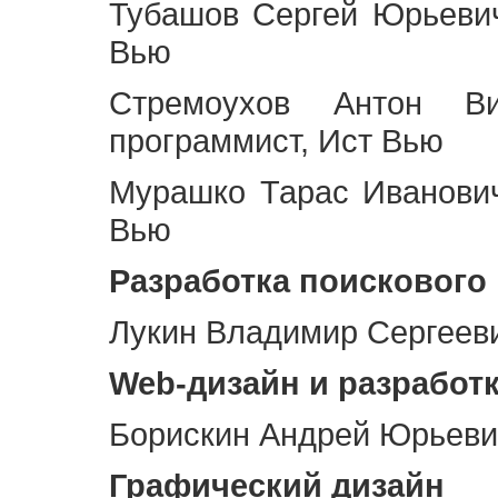
Тубашов Сергей Юрьевич
Вью
Стремоухов Антон Ви
программист, Ист Вью
Мурашко Тарас Иванович
Вью
Разработка поискового
Лукин Владимир Сергееви
Web
-дизайн и разработ
Борискин Андрей Юрьевич
Графический дизайн