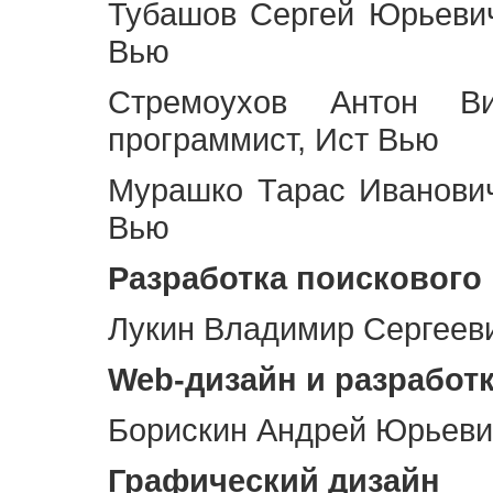
Тубашов Сергей Юрьевич
Вью
Стремоухов Антон Ви
программист, Ист Вью
Мурашко Тарас Иванович
Вью
Разработка поискового
Лукин Владимир Сергееви
Web
-дизайн и разработ
Борискин Андрей Юрьевич
Графический дизайн