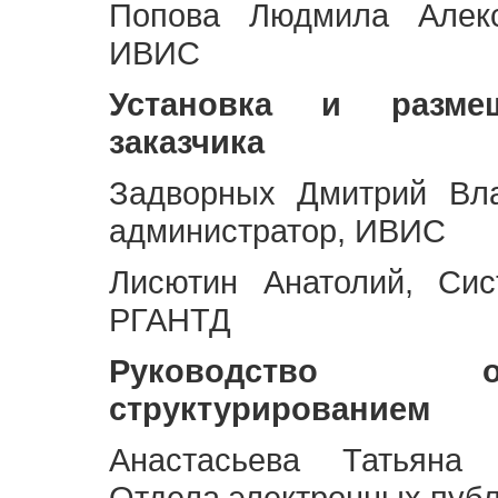
Попова Людмила Алекс
ИВИС
Установка и разме
заказчика
Задворных Дмитрий Вл
администратор, ИВИС
Лисютин Анатолий, Сис
РГАНТД
Руководство 
структурированием
Анастасьева Татьяна 
Отдела электронных пуб