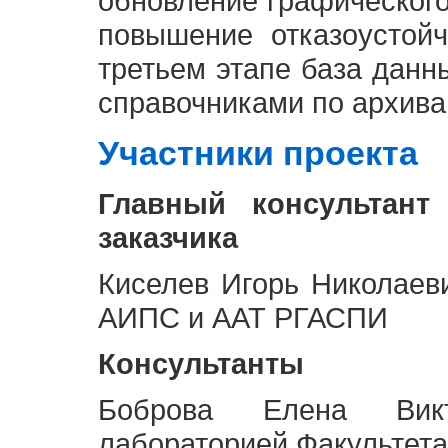
обновление графическог
повышение отказоустой
третьем этапе база дан
справочниками по архива
Участники проекта
Главный консультант
заказчика
Киселев Игорь Николаев
АИПС и ААТ РГАСПИ
Консультанты
Боброва Елена Викт
лабораторией Факультета