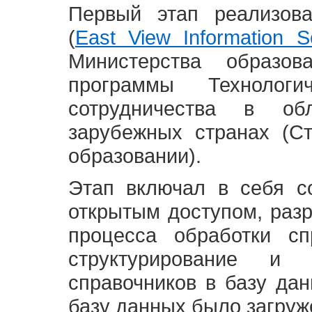
Первый этап реализов
(
East View Information Se
Министерства образ
программы Технолог
сотрудничества в о
зарубежных странах (С
образовании).
Этап включал в себя с
открытым доступом, разр
процесса обработки сп
структурирование и 
справочников в базу да
базу данных было загруж