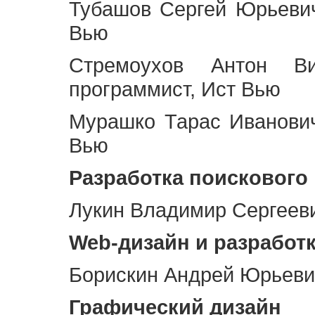
Тубашов Сергей Юрьевич
Вью
Стремоухов Антон Ви
программист, Ист Вью
Мурашко Тарас Иванович
Вью
Разработка поискового
Лукин Владимир Сергееви
Web
-дизайн и разработ
Борискин Андрей Юрьевич
Графический дизайн