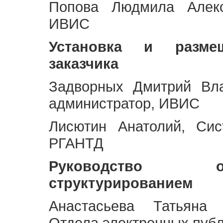
Попова Людмила Алекс
ИВИС
Установка и разме
заказчика
Задворных Дмитрий Вл
администратор, ИВИС
Лисютин Анатолий, Сис
РГАНТД
Руководство 
структурированием
Анастасьева Татьяна 
Отдела электронных пуб