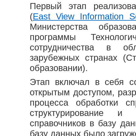
Первый этап реализов
(
East View Information Se
Министерства образ
программы Технолог
сотрудничества в о
зарубежных странах (С
образовании).
Этап включал в себя с
открытым доступом, разр
процесса обработки сп
структурирование и 
справочников в базу да
базу данных было загруж