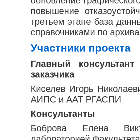
обновление графическог
повышение отказоустой
третьем этапе база дан
справочниками по архива
Участники проекта
Главный консультант
заказчика
Киселев Игорь Николаев
АИПС и ААТ РГАСПИ
Консультанты
Боброва Елена Викт
лабораторией Факультета