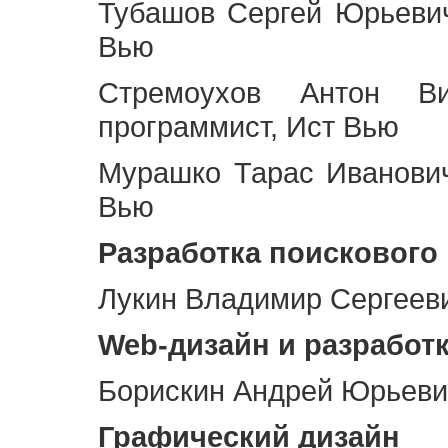
Тубашов Сергей Юрьевич
Вью
Стремоухов Антон Ви
программист, Ист Вью
Мурашко Тарас Иванович
Вью
Разработка поискового
Лукин Владимир Сергееви
Web
-дизайн и разработ
Борискин Андрей Юрьевич
Графический дизайн