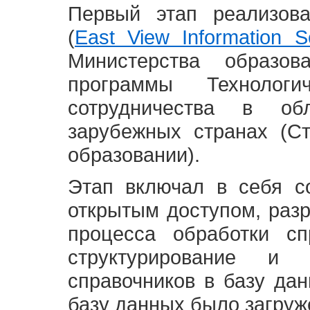
Первый этап реализов
(
East View Information Se
Министерства образ
программы Технолог
сотрудничества в о
зарубежных странах (С
образовании).
Этап включал в себя с
открытым доступом, разр
процесса обработки сп
структурирование и 
справочников в базу да
базу данных было загруж