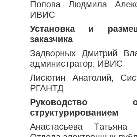
Попова Людмила Алекс
ИВИС
Установка и разме
заказчика
Задворных Дмитрий Вл
администратор, ИВИС
Лисютин Анатолий, Сис
РГАНТД
Руководство 
структурированием
Анастасьева Татьяна 
Отдела электронных пуб