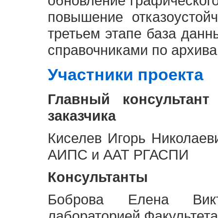
обновление графическог
повышение отказоустой
третьем этапе база дан
справочниками по архива
Участники проекта
Главный консультант
заказчика
Киселев Игорь Николаев
АИПС и ААТ РГАСПИ
Консультанты
Боброва Елена Викт
лабораторией Факультета