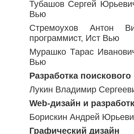
Тубашов Сергей Юрьевич
Вью
Стремоухов Антон Ви
программист, Ист Вью
Мурашко Тарас Иванович
Вью
Разработка поискового
Лукин Владимир Сергееви
Web
-дизайн и разработ
Борискин Андрей Юрьевич
Графический дизайн