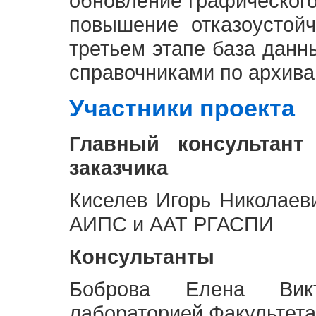
обновление графическог
повышение отказоустой
третьем этапе база дан
справочниками по архива
Участники проекта
Главный консультант
заказчика
Киселев Игорь Николаев
АИПС и ААТ РГАСПИ
Консультанты
Боброва Елена Викт
лабораторией Факультета