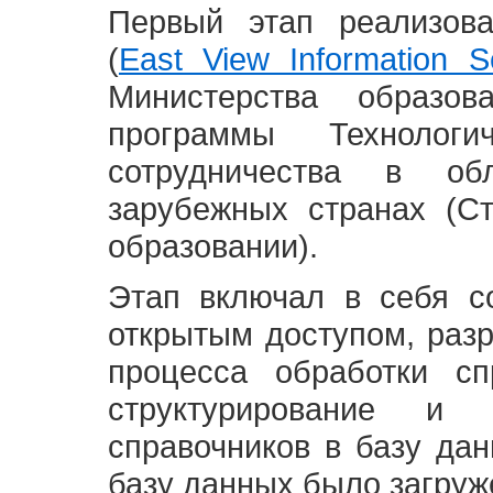
Первый этап реализов
(
East View Information Se
Министерства образ
программы Технолог
сотрудничества в о
зарубежных странах (С
образовании).
Этап включал в себя с
открытым доступом, разр
процесса обработки сп
структурирование и 
справочников в базу да
базу данных было загруж