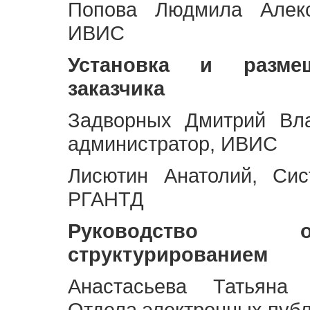
Попова Людмила Алекс
ИВИС
Установка и разме
заказчика
Задворных Дмитрий Вл
администратор, ИВИС
Лисютин Анатолий, Сис
РГАНТД
Руководство 
структурированием
Анастасьева Татьяна 
Отдела электронных пуб