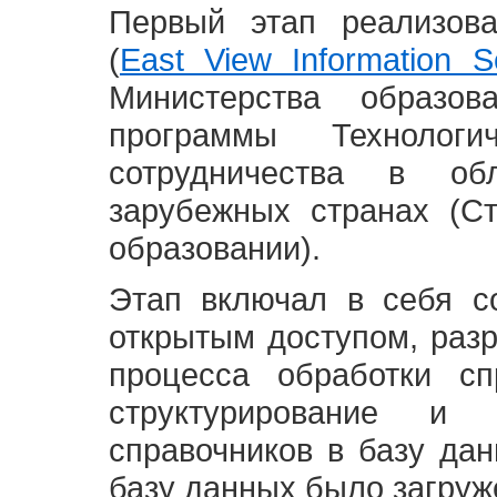
Первый этап реализов
(
East View Information Se
Министерства образ
программы Технолог
сотрудничества в о
зарубежных странах (С
образовании).
Этап включал в себя с
открытым доступом, разр
процесса обработки сп
структурирование и 
справочников в базу да
базу данных было загруж