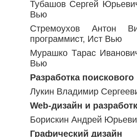
Тубашов Сергей Юрьевич
Вью
Стремоухов Антон Ви
программист, Ист Вью
Мурашко Тарас Иванович
Вью
Разработка поискового
Лукин Владимир Сергееви
Web
-дизайн и разработ
Борискин Андрей Юрьевич
Графический дизайн