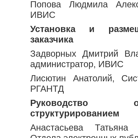
Попова Людмила Алекс
ИВИС
Установка и разме
заказчика
Задворных Дмитрий Вл
администратор, ИВИС
Лисютин Анатолий, Сис
РГАНТД
Руководство 
структурированием
Анастасьева Татьяна 
Отдела электронных пуб