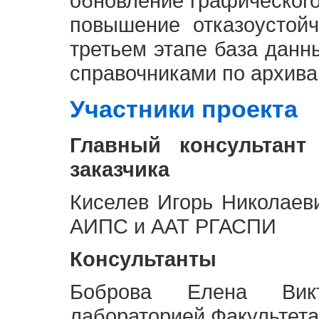
обновление графическог
повышение отказоустой
третьем этапе база дан
справочниками по архива
Участники проекта
Главный консультант
заказчика
Киселев Игорь Николаев
АИПС и ААТ РГАСПИ
Консультанты
Боброва Елена Викт
лабораторией Факультета