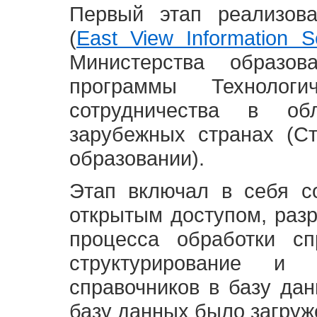
Первый этап реализов
(
East View Information Se
Министерства образ
программы Технолог
сотрудничества в о
зарубежных странах (С
образовании).
Этап включал в себя с
открытым доступом, разр
процесса обработки сп
структурирование и 
справочников в базу да
базу данных было загруж