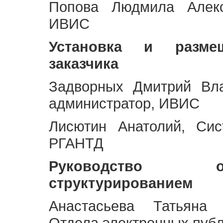
Попова Людмила Алекс
ИВИС
Установка и разме
заказчика
Задворных Дмитрий Вл
администратор, ИВИС
Лисютин Анатолий, Сис
РГАНТД
Руководство 
структурированием
Анастасьева Татьяна 
Отдела электронных пуб