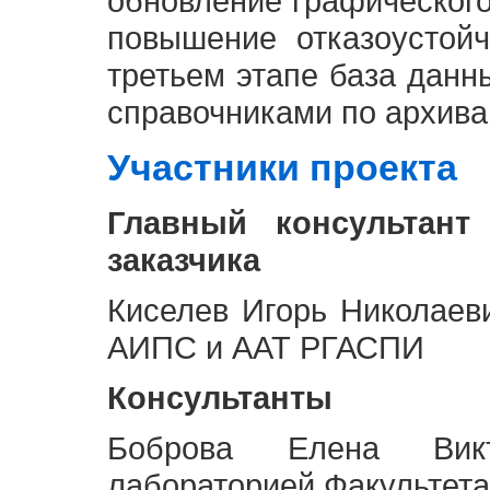
обновление графическог
повышение отказоустой
третьем этапе база дан
справочниками по архива
Участники проекта
Главный консультант
заказчика
Киселев Игорь Николаев
АИПС и ААТ РГАСПИ
Консультанты
Боброва Елена Викт
лабораторией Факультета