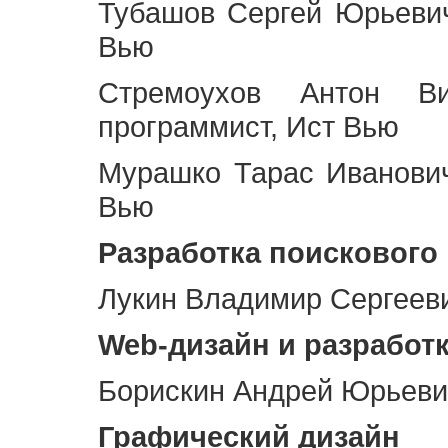
Тубашов Сергей Юрьевич
Вью
Стремоухов Антон Ви
программист, Ист Вью
Мурашко Тарас Иванович
Вью
Разработка поискового
Лукин Владимир Сергееви
Web
-дизайн и разработ
Борискин Андрей Юрьевич
Графический дизайн