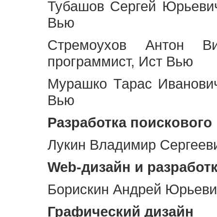
Тубашов Сергей Юрьевич
Вью
Стремоухов Антон Ви
программист, Ист Вью
Мурашко Тарас Иванович
Вью
Разработка поискового
Лукин Владимир Сергееви
Web
-дизайн и разработ
Борискин Андрей Юрьевич
Графический дизайн