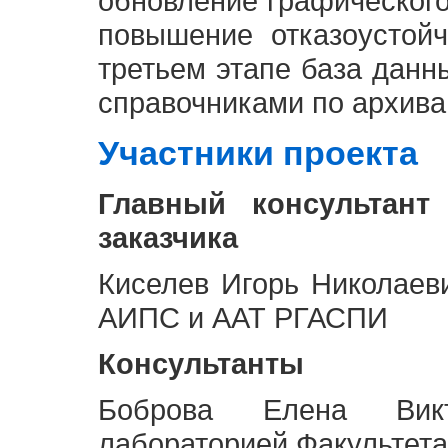
обновление графическог
повышение отказоустой
третьем этапе база дан
справочниками по архива
Участники проекта
Главный консультант
заказчика
Киселев Игорь Николаев
АИПС и ААТ РГАСПИ
Консультанты
Боброва Елена Викт
лабораторией Факультета