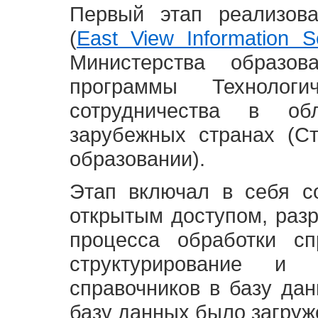
Первый этап реализов
(
East View Information Se
Министерства образ
программы Технолог
сотрудничества в о
зарубежных странах (С
образовании).
Этап включал в себя с
открытым доступом, разр
процесса обработки сп
структурирование и 
справочников в базу да
базу данных было загруж