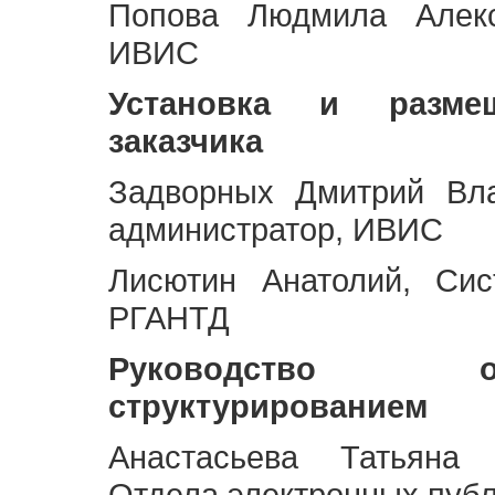
Попова Людмила Алекс
ИВИС
Установка и разме
заказчика
Задворных Дмитрий Вл
администратор, ИВИС
Лисютин Анатолий, Сис
РГАНТД
Руководство 
структурированием
Анастасьева Татьяна 
Отдела электронных пуб