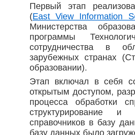
Первый этап реализов
(
East View Information Se
Министерства образ
программы Технолог
сотрудничества в о
зарубежных странах (С
образовании).
Этап включал в себя с
открытым доступом, разр
процесса обработки сп
структурирование и 
справочников в базу да
базу данных было загруж