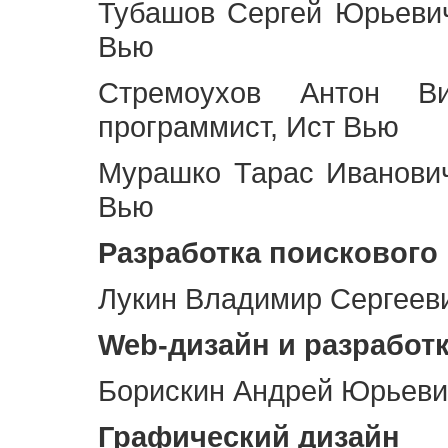
Тубашов Сергей Юрьевич
Вью
Стремоухов Антон Ви
программист, Ист Вью
Мурашко Тарас Иванович
Вью
Разработка поискового
Лукин Владимир Сергееви
Web
-дизайн и разработ
Борискин Андрей Юрьевич
Графический дизайн