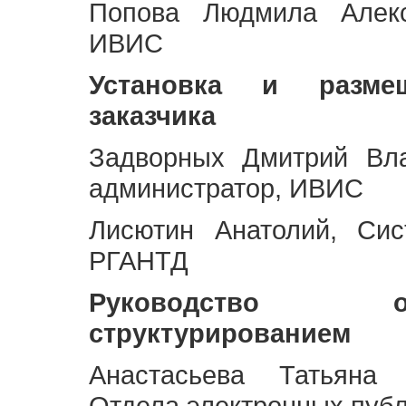
Попова Людмила Алекс
ИВИС
Установка и разме
заказчика
Задворных Дмитрий Вл
администратор, ИВИС
Лисютин Анатолий, Сис
РГАНТД
Руководство 
структурированием
Анастасьева Татьяна 
Отдела электронных пуб