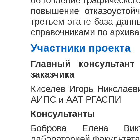
обновление графическог
повышение отказоустой
третьем этапе база дан
справочниками по архива
Участники проекта
Главный консультант
заказчика
Киселев Игорь Николаев
АИПС и ААТ РГАСПИ
Консультанты
Боброва Елена Викт
лабораторией Факультета