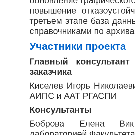
обновление графическог
повышение отказоустой
третьем этапе база дан
справочниками по архива
Участники проекта
Главный консультант
заказчика
Киселев Игорь Николаев
АИПС и ААТ РГАСПИ
Консультанты
Боброва Елена Викт
лабораторией Факультета