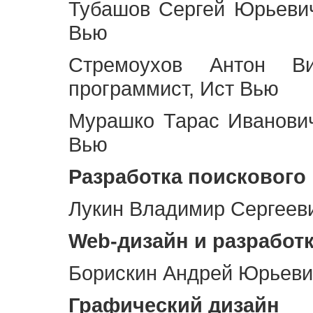
Тубашов Сергей Юрьевич
Вью
Стремоухов Антон Ви
программист, Ист Вью
Мурашко Тарас Иванович
Вью
Разработка поискового
Лукин Владимир Сергееви
Web
-дизайн и разработ
Борискин Андрей Юрьевич
Графический дизайн