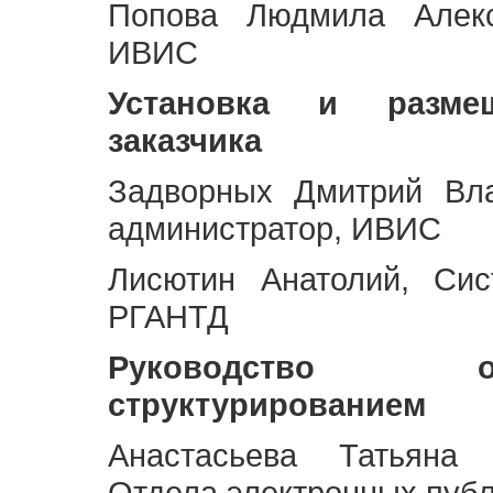
Попова Людмила Алекс
ИВИС
Установка и разме
заказчика
Задворных Дмитрий Вл
администратор, ИВИС
Лисютин Анатолий, Сис
РГАНТД
Руководство 
структурированием
Анастасьева Татьяна 
Отдела электронных пуб