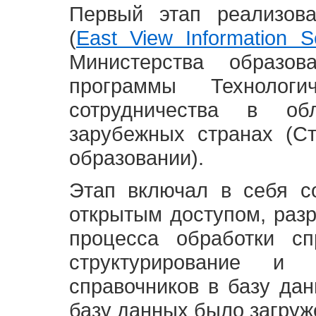
Первый этап реализов
(
East View Information Se
Министерства образ
программы Технолог
сотрудничества в о
зарубежных странах (С
образовании).
Этап включал в себя с
открытым доступом, разр
процесса обработки сп
структурирование и 
справочников в базу да
базу данных было загруж