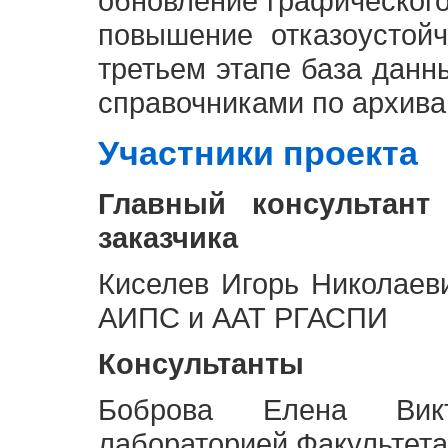
обновление графическог
повышение отказоустой
третьем этапе база дан
справочниками по архива
Участники проекта
Главный консультант
заказчика
Киселев Игорь Николаев
АИПС и ААТ РГАСПИ
Консультанты
Боброва Елена Викт
лабораторией Факультета