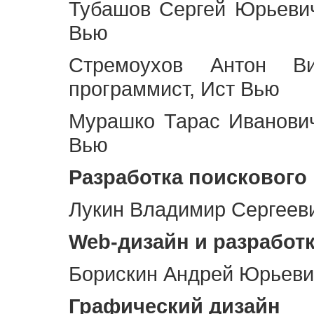
Тубашов Сергей Юрьевич
Вью
Стремоухов Антон Ви
программист, Ист Вью
Мурашко Тарас Иванович
Вью
Разработка поискового
Лукин Владимир Сергееви
Web
-дизайн и разработ
Борискин Андрей Юрьевич
Графический дизайн