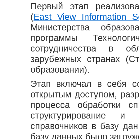
Первый этап реализов
(
East View Information Se
Министерства образ
программы Технолог
сотрудничества в о
зарубежных странах (С
образовании).
Этап включал в себя с
открытым доступом, разр
процесса обработки сп
структурирование и 
справочников в базу да
базу данных было загруж