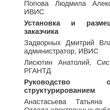
Попова Людмила Алекс
ИВИС
Установка и разме
заказчика
Задворных Дмитрий Вл
администратор, ИВИС
Лисютин Анатолий, Сис
РГАНТД
Руководство 
структурированием
Анастасьева Татьяна 
Отдела электронных пуб