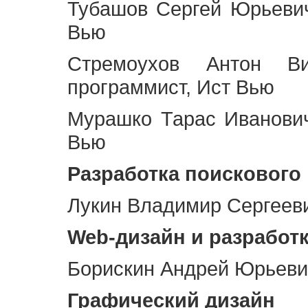
Тубашов Сергей Юрьевич
Вью
Стремоухов Антон Ви
программист, Ист Вью
Мурашко Тарас Иванович
Вью
Разработка поискового
Лукин Владимир Сергееви
Web
-дизайн и разработ
Борискин Андрей Юрьевич
Графический дизайн