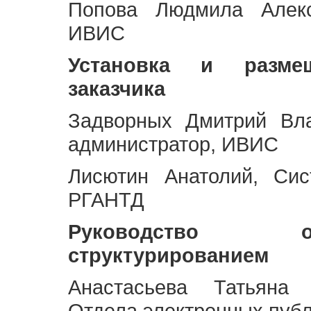
Попова Людмила Алекс
ИВИС
Установка и разме
заказчика
Задворных Дмитрий Вл
администратор, ИВИС
Лисютин Анатолий, Сис
РГАНТД
Руководство 
структурированием
Анастасьева Татьяна 
Отдела электронных пуб