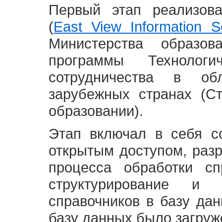
Первый этап реализов
(
East View Information Se
Министерства образ
программы Технолог
сотрудничества в о
зарубежных странах (С
образовании).
Этап включал в себя с
открытым доступом, разр
процесса обработки сп
структурирование и 
справочников в базу да
базу данных было загруж