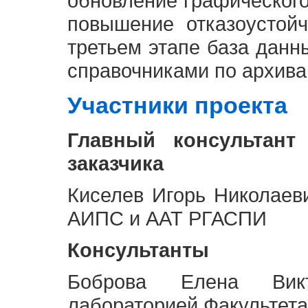
обновление графическог
повышение отказоустой
третьем этапе база дан
справочниками по архива
Участники проекта
Главный консультант
заказчика
Киселев Игорь Николаев
АИПС и ААТ РГАСПИ
Консультанты
Боброва Елена Викт
лабораторией Факультета