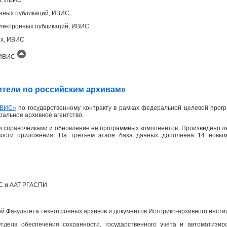
онных публикаций, ИВИС
лектронных публикаций, ИВИС
ых, ИВИС
, ИВИС
одители по российским архивам»
ВИС»
по государственному контракту в рамках федеральной целевой прогр
еральное архивное агентство.
 справочниками и обновление ее программных компонентов. Произведено л
вости приложения. На третьем этапе база данных дополнена 14 новым
ПС и ААТ РГАСПИ
 Факультета технотронных архивов и документов Историко-архивного инсти
дела обеспечения сохранности, государственного учета и автоматизир