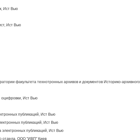
к, Ист Вью
ст, Ист Вью
атории факультета технотронных архивов и документов Историко-архивного
 оцифровки, Ист Вью
ектронных публикаций, Ист Вью
лектронных публикаций, Ист Вью
 электронных публикаций, Ист Вью
о отдела, OOO "ИВП" Киев