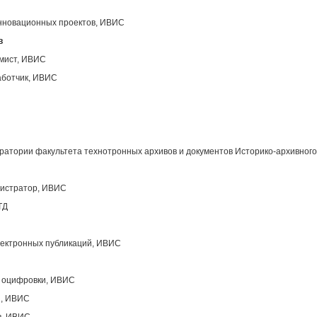
инновационных проектов, ИВИС
в
ммист, ИВИС
аботчик, ИВИС
атории факультета технотронных архивов и документов Историко-архивного
нистратор, ИВИС
ТД
лектронных публикаций, ИВИС
ы оцифровки, ИВИС
ы, ИВИС
в, ИВИС