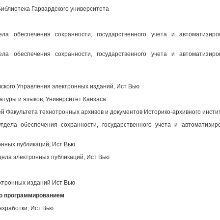
иблиотека Гарвардского университета
ела обеспечения сохранности, государственного учета и автоматизир
ела обеспечения сохранности, государственного учета и автоматизир
вского Управления электронных изданий, Ист Вью
атуры и языков, Университет Канзаса
 Факультета технотронных архивов и документов Историко-архивного инсти
дела обеспечения сохранности, государственного учета и автоматизир
нных публикаций, Ист Вью
ела электронных публикаций, Ист Вью
ктронных изданий Ист Вью
во программированием
азработки, Ист Вью