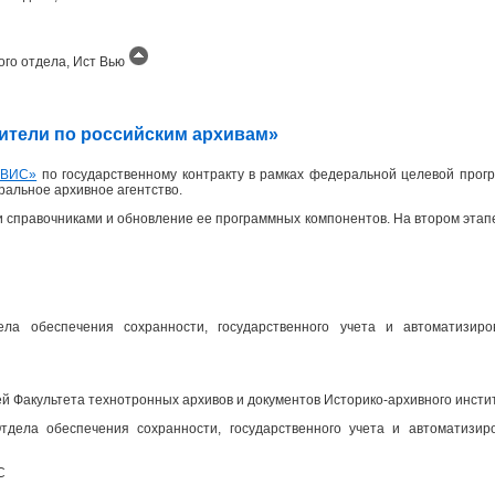
ого отдела, Ист Вью
одители по российским архивам»
ИВИС»
по государственному контракту в рамках федеральной целевой прогр
еральное архивное агентство.
 справочниками и обновление ее программных компонентов. На втором эта
ела обеспечения сохранности, государственного учета и автоматизир
 Факультета технотронных архивов и документов Историко-архивного инсти
дела обеспечения сохранности, государственного учета и автоматизир
С