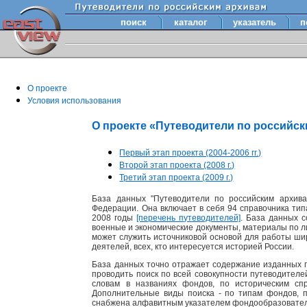
поиск
каталог
указатель
п
О проекте
Условия использования
О проекте «Путеводители по российс
Первый этап проекта (2004-2006 гг.)
Второй этап проекта (2008 г.)
Третий этап проекта (2009 г.)
База данных "Путеводители по российским архива
Федерации. Она включает в себя 94 справочника тип
2008 годы
[перечень путеводителей]
. База данных 
военные и экономические документы, материалы по лит
может служить источниковой основой для работы шир
деятелей, всех, кто интересуется историей России.
База данных точно отражает содержание изданных п
проводить поиск по всей совокупности путеводител
словам в названиях фондов, по историческим сп
Дополнительные виды поиска - по типам фондов, 
снабжена алфавитным указателем фондообразовате