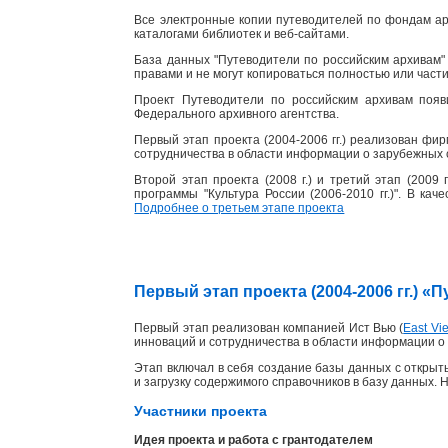
Все электронные копии путеводителей по фондам ар
каталогами библиотек и веб-сайтами.
База данных "Путеводители по российским архивам" 
правами и не могут копироваться полностью или част
Проект Путеводители по российским архивам появ
Федерального архивного агентства.
Первый этап проекта (2004-2006 гг.) реализован фи
сотрудничества в области информации о зарубежных 
Второй этап проекта (2008 г.) и третий этап (2009
программы "Культура России (2006-2010 гг.)". В ка
Подробнее о третьем этапе проекта
Первый этап проекта (2004-2006 гг.) 
Первый этап реализован компанией Ист Вью (
East Vie
инноваций и сотрудничества в области информации о 
Этап включал в себя создание базы данных с открыты
и загрузку содержимого справочников в базу данных. 
Участники проекта
Идея проекта и работа с грантодателем