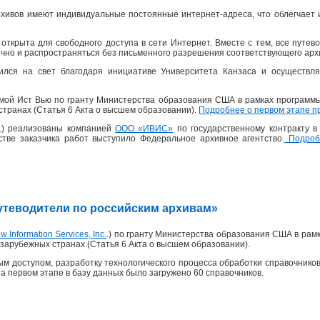
хивов имеют индивидуальные постоянные интернет-адреса, что облегчает 
открыта для свободного доступа в сети Интернет. Вместе с тем, все пут
ично и распространяться без письменного разрешения соответствующего архи
ился на свет благодаря инициативе Университета Канзаса и осуществля
рмой Ист Вью по гранту Министерства образования США в рамках программ
странах (Статья 6 Акта о высшем образовании).
Подробнее о первом этапе п
 г.) реализованы компанией
ООО «ИВИС»
по государственному контракту 
честве заказчика работ выступило Федеральное архивное агентство.
Подробн
«Путеводители по российским архивам»
w Information Services, Inc.
.) по гранту Министерства образования США в рам
зарубежных странах (Статья 6 Акта о высшем образовании).
м доступом, разработку технологического процесса обработки справочников
На первом этапе в базу данных было загружено 60 справочников.