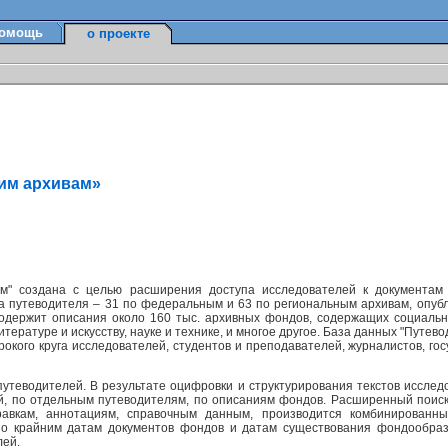
омощь
о проекте
ким архивам»
м" создана с целью расширения доступа исследователей к документам
а путеводителя – 31 по федеральным и 63 по региональным архивам, опуб
содержит описания около 160 тыс. архивных фондов, содержащих социально
ературе и искусству, науке и технике, и многое другое. База данных "Путев
окого круга исследователей, студентов и преподавателей, журналистов, г
утеводителей. В результате оцифровки и структурирования текстов исслед
ей, по отдельным путеводителям, по описаниям фондов. Расширенный поис
равкам, аннотациям, справочным данным, производится комбинированн
по крайним датам документов фондов и датам существования фондообраз
лей.