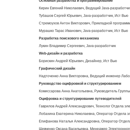
Основная разработка и программирование
Кирин Евгений Николаевич, Ведущий Java-разработчи
Тубашов Сергей Юрьевич, Java-разработчик, Ист Вью
Стремоухов Антон Викторович, Прикладной программи
Мурашко Тарас Иванович, Java-разработчик, Ист Вью
Разработка поискового механизма
Лукин Владимир Сергеевич, Java-разработчик
Web
-дизайн и разработка
Борискин Андрей Юрьевич, Дизайнер, Ист Вью
Графический дизайн
Надточенко Анна Викторовна, Ведущий инженер Лабор
Руководство оцифровкой и структурированием
Комиссарова Анна Анатольевна, Руководитель Группы
Оцифровка и структурирование путеводителей
Гаврилов Андрей Александрович, Технолог Отдела эл
Лобахина Екатерина Николаевна, Оператор Отдела э
Епифанова Наталья Александровна, Оператор Отдела
Шевченко Оксана Васильевна, Менеджер Электронног