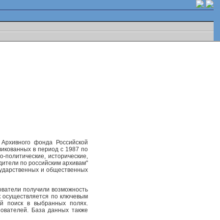
 Архивного фонда Российской
ликованных в период с 1987 по
-политические, исторические,
одители по российским архивам"
осударственных и общественных
ователи получили возможность
к осуществляется по ключевым
ый поиск в выбранных полях.
ователей. База данных также