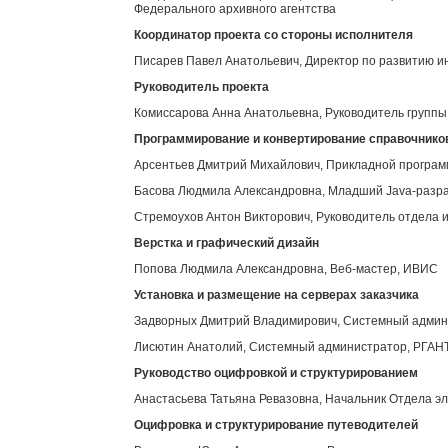
Федерального архивного агентства
Координатор проекта со стороны исполнителя
Писарев Павел Анатольевич, Директор по развитию 
Руководитель проекта
Комиссарова Анна Анатольевна, Руководитель групп
Программирование и конвертирование справочнико
Арсентьев Дмитрий Михайлович, Прикладной програ
Басова Людмила Александровна, Младший Java-разр
Стремоухов Антон Викторович, Руководитель отдела 
Верстка и графический дизайн
Попова Людмила Александровна, Веб-мастер, ИВИС
Установка и размещение на серверах заказчика
Задворных Дмитрий Владимирович, Системный адми
Лисютин Анатолий, Системный администратор, РГАН
Руководство оцифровкой и структурированием
Анастасьева Татьяна Ревазовна, Начальник Отдела э
Оцифровка и структурирование путеводителей