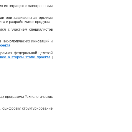
их интеграцию с электронными
еводители защищены авторскими
ва и разработчиков продукта.
лся с участием специалистов
ы Технологических инноваций и
роекта
в рамках федеральной целевой
ее о втором этапе проекта
|
ках программы Технологических
, оцифровку, структурирование