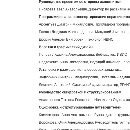
Руководство проектом со стороны исполнителя
Писарев Павел Анатольевич, Директор по развитию 
Программирование и конвертирование справочнико
Арсентьев Дмитрий Михайлович, Прикладной програ
Басова Людмила Александровна, Младший Java-разр
Дрокин Алексей Викторович, Технолог, ИВИС
Верстка и графический дизайн
Попова Людмила Александровна, Веб-мастер, ИВИС
Надточенко Анна Викторовна, Ведущий инженер Лабор
Установка и размещение на серверах заказчика
Задворных Дмитрий Владимирович, Системный адми
Лисютин Анатолий, Системный администратор, РГАН
Руководство оцифровкой и структурированием
Анастасьева Татьяна Ревазовна, Начальник Отдела э
Оцифровка и структурирование путеводителей
Комиссарова Анна Анатольевна, Руководитель групп
Воронкова Юлия Александровна, Руководитель групп
Латышева Оксана Александровна, Менеджер проекто