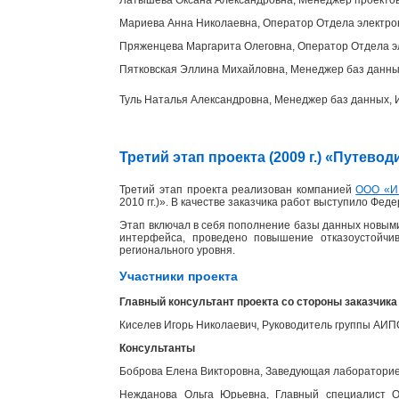
Мариева Анна Николаевна, Оператор Отдела электр
Пряженцева Маргарита Олеговна, Оператор Отдела э
Пятковская Эллина Михайловна, Менеджер баз данн
Туль Наталья Александровна, Менеджер баз данных
Третий этап проекта (2009 г.) «Путев
Третий этап проекта реализован компанией
ООО «И
2010 гг.)». В качестве заказчика работ выступило Фед
Этап включал в себя пополнение базы данных новыми
интерфейса, проведено повышение отказоустойчи
регионального уровня.
Участники проекта
Главный консультант проекта со стороны заказчика
Киселев Игорь Николаевич, Руководитель группы АИ
Консультанты
Боброва Елена Викторовна, Заведующая лабораторией
Нежданова Ольга Юрьевна, Главный специалист От