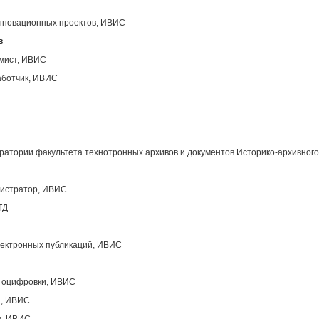
инновационных проектов, ИВИС
в
ммист, ИВИС
аботчик, ИВИС
атории факультета технотронных архивов и документов Историко-архивного
нистратор, ИВИС
ТД
лектронных публикаций, ИВИС
ы оцифровки, ИВИС
ы, ИВИС
в, ИВИС