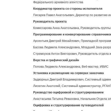
Федерального архивного агентства
Координатор проекта со стороны исполнителя
Писарев Павел Анатольевич, Директор по развитию 
Руководитель проекта
Комиссарова Анна Анатольевна, Руководитель групп
Программирование и конвертирование справочнико
Арсентьев Дмитрий Михайлович, Прикладной програ
Басова Людмила Александровна, Младший Java-разр
Стремоухов Антон Викторович, Руководитель отдела 
Верстка и графический дизайн
Попова Людмила Александровна, Веб-мастер, ИВИС
Установка и размещение на серверах заказчика
Задворных Дмитрий Владимирович, Системный адми
Лисютин Анатолий, Системный администратор, РГАН
Руководство оцифровкой и структурированием
Анастасьева Татьяна Ревазовна, Начальник Отдела э
Оцифровка и структурирование путеводителей