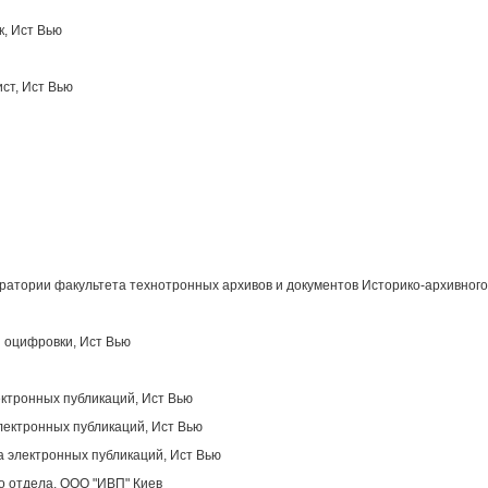
к, Ист Вью
ст, Ист Вью
атории факультета технотронных архивов и документов Историко-архивного
 оцифровки, Ист Вью
ектронных публикаций, Ист Вью
лектронных публикаций, Ист Вью
 электронных публикаций, Ист Вью
о отдела, OOO "ИВП" Киев