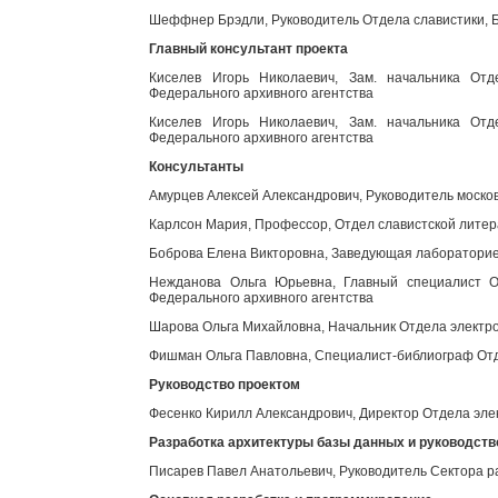
Шеффнер Брэдли, Руководитель Отдела славистики, Б
Главный консультант проекта
Киселев Игорь Николаевич, Зам. начальника Отд
Федерального архивного агентства
Киселев Игорь Николаевич, Зам. начальника Отд
Федерального архивного агентства
Консультанты
Амурцев Алексей Александрович, Руководитель моско
Карлсон Мария, Профессор, Отдел славистской литер
Боброва Елена Викторовна, Заведующая лабораторией
Нежданова Ольга Юрьевна, Главный специалист От
Федерального архивного агентства
Шарова Ольга Михайловна, Начальник Отдела электро
Фишман Ольга Павловна, Специалист-библиограф Отд
Руководство проектом
Фесенко Кирилл Александрович, Директор Отдела эле
Разработка архитектуры базы данных и руководст
Писарев Павел Анатольевич, Руководитель Сектора р