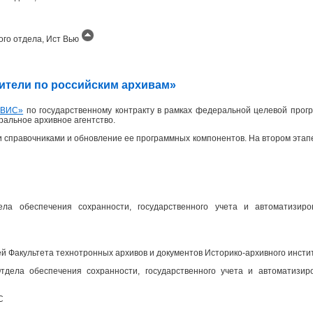
ого отдела, Ист Вью
одители по российским архивам»
ИВИС»
по государственному контракту в рамках федеральной целевой прогр
еральное архивное агентство.
 справочниками и обновление ее программных компонентов. На втором эта
ела обеспечения сохранности, государственного учета и автоматизир
 Факультета технотронных архивов и документов Историко-архивного инсти
дела обеспечения сохранности, государственного учета и автоматизир
С