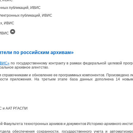
онных публикаций, ИВИС
лектронных публикаций, ИВИС
ых, ИВИС
, ИВИС
одители по российским архивам»
ВИС»
по государственному контракту в рамках федеральной целевой прогр
еральное архивное агентство.
 справочниками и обновление ее программных компонентов. Произведено л
вости приложения. На третьем этапе база данных дополнена 14 новым
ПС и ААТ РГАСПИ
 Факультета технотронных архивов и документов Историко-архивного инсти
дела обеспечения сохранности, государственного учета и автоматизир