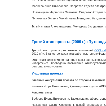
Мариева Анна Николаевна, Оператор Отдела электр
Пряженцева Маргарита Олеговна, Оператор Отдела э
Пятковская Эллина Михайловна, Менеджер баз данн
Туль Наталья Александровна, Менеджер баз данных
Третий этап проекта (2009 г.) «Путев
Третий этап проекта реализован компанией
ООО «И
2010 гг.)». В качестве заказчика работ выступило Фед
Этап включал в себя пополнение базы данных новыми
интерфейса, проведено повышение отказоустойчи
регионального уровня.
Участники проекта
Главный консультант проекта со стороны заказчика
Киселев Игорь Николаевич, Руководитель группы АИ
Консультанты
Боброва Елена Викторовна, Заведующая лабораторией
Нежданова Ольга Юрьевна, Главный специалист От