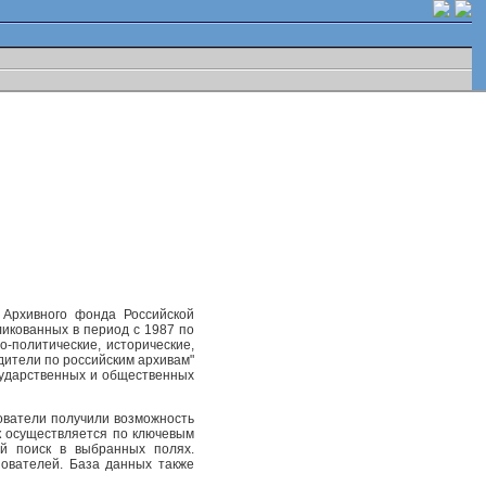
 Архивного фонда Российской
ликованных в период с 1987 по
-политические, исторические,
одители по российским архивам"
осударственных и общественных
ователи получили возможность
к осуществляется по ключевым
ый поиск в выбранных полях.
ователей. База данных также