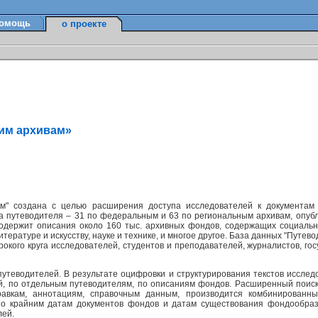
омощь
о проекте
ким архивам»
м" создана с целью расширения доступа исследователей к документам
а путеводителя – 31 по федеральным и 63 по региональным архивам, опуб
содержит описания около 160 тыс. архивных фондов, содержащих социально
ературе и искусству, науке и технике, и многое другое. База данных "Путев
окого круга исследователей, студентов и преподавателей, журналистов, г
утеводителей. В результате оцифровки и структурирования текстов исслед
ей, по отдельным путеводителям, по описаниям фондов. Расширенный поис
равкам, аннотациям, справочным данным, производится комбинированн
по крайним датам документов фондов и датам существования фондообраз
лей.