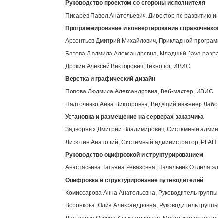
Руководство проектом со стороны исполнителя
Писарев Павел Анатольевич, Директор по развитию 
Программирование и конвертирование справочнико
Арсентьев Дмитрий Михайлович, Прикладной програ
Басова Людмила Александровна, Младший Java-разр
Дрокин Алексей Викторович, Технолог, ИВИС
Верстка и графический дизайн
Попова Людмила Александровна, Веб-мастер, ИВИС
Надточенко Анна Викторовна, Ведущий инженер Лабор
Установка и размещение на серверах заказчика
Задворных Дмитрий Владимирович, Системный адми
Лисютин Анатолий, Системный администратор, РГАН
Руководство оцифровкой и структурированием
Анастасьева Татьяна Ревазовна, Начальник Отдела э
Оцифровка и структурирование путеводителей
Комиссарова Анна Анатольевна, Руководитель групп
Воронкова Юлия Александровна, Руководитель групп
Латышева Оксана Александровна, Менеджер проекто