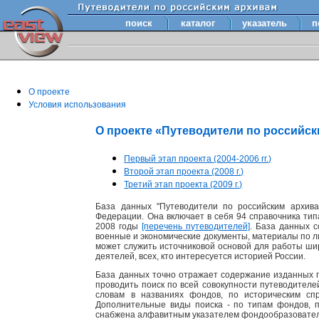
поиск
каталог
указатель
п
О проекте
Условия использования
О проекте «Путеводители по российс
Первый этап проекта (2004-2006 гг.)
Второй этап проекта (2008 г.)
Третий этап проекта (2009 г.)
База данных "Путеводители по российским архива
Федерации. Она включает в себя 94 справочника тип
2008 годы
[перечень путеводителей]
. База данных 
военные и экономические документы, материалы по лит
может служить источниковой основой для работы шир
деятелей, всех, кто интересуется историей России.
База данных точно отражает содержание изданных п
проводить поиск по всей совокупности путеводител
словам в названиях фондов, по историческим сп
Дополнительные виды поиска - по типам фондов, 
снабжена алфавитным указателем фондообразовате