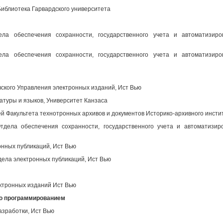
иблиотека Гарвардского университета
ела обеспечения сохранности, государственного учета и автоматизир
ела обеспечения сохранности, государственного учета и автоматизир
вского Управления электронных изданий, Ист Вью
атуры и языков, Университет Канзаса
 Факультета технотронных архивов и документов Историко-архивного инсти
дела обеспечения сохранности, государственного учета и автоматизир
нных публикаций, Ист Вью
ела электронных публикаций, Ист Вью
ктронных изданий Ист Вью
во программированием
азработки, Ист Вью