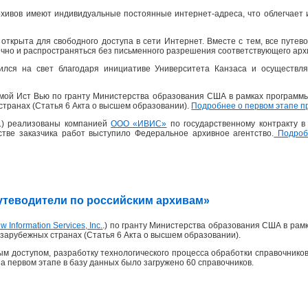
хивов имеют индивидуальные постоянные интернет-адреса, что облегчает 
открыта для свободного доступа в сети Интернет. Вместе с тем, все пут
ично и распространяться без письменного разрешения соответствующего архи
ился на свет благодаря инициативе Университета Канзаса и осуществля
рмой Ист Вью по гранту Министерства образования США в рамках программ
странах (Статья 6 Акта о высшем образовании).
Подробнее о первом этапе п
 г.) реализованы компанией
ООО «ИВИС»
по государственному контракту 
честве заказчика работ выступило Федеральное архивное агентство.
Подробн
«Путеводители по российским архивам»
w Information Services, Inc.
.) по гранту Министерства образования США в рам
зарубежных странах (Статья 6 Акта о высшем образовании).
м доступом, разработку технологического процесса обработки справочников
На первом этапе в базу данных было загружено 60 справочников.