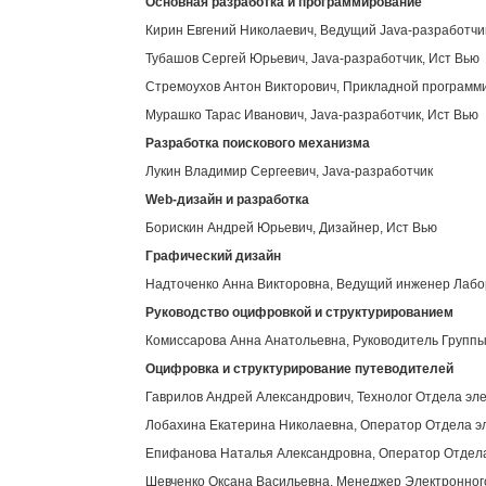
Основная разработка и программирование
Кирин Евгений Николаевич, Ведущий Java-разработчи
Тубашов Сергей Юрьевич, Java-разработчик, Ист Вью
Стремоухов Антон Викторович, Прикладной программи
Мурашко Тарас Иванович, Java-разработчик, Ист Вью
Разработка поискового механизма
Лукин Владимир Сергеевич, Java-разработчик
Web
-дизайн и разработка
Борискин Андрей Юрьевич, Дизайнер, Ист Вью
Графический дизайн
Надточенко Анна Викторовна, Ведущий инженер Лабор
Руководство оцифровкой и структурированием
Комиссарова Анна Анатольевна, Руководитель Группы
Оцифровка и структурирование путеводителей
Гаврилов Андрей Александрович, Технолог Отдела эл
Лобахина Екатерина Николаевна, Оператор Отдела э
Епифанова Наталья Александровна, Оператор Отдела
Шевченко Оксана Васильевна, Менеджер Электронног