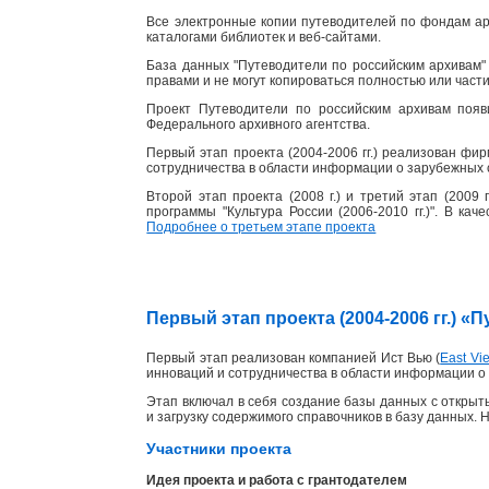
Все электронные копии путеводителей по фондам ар
каталогами библиотек и веб-сайтами.
База данных "Путеводители по российским архивам" 
правами и не могут копироваться полностью или част
Проект Путеводители по российским архивам появ
Федерального архивного агентства.
Первый этап проекта (2004-2006 гг.) реализован фи
сотрудничества в области информации о зарубежных 
Второй этап проекта (2008 г.) и третий этап (2009
программы "Культура России (2006-2010 гг.)". В ка
Подробнее о третьем этапе проекта
Первый этап проекта (2004-2006 гг.) 
Первый этап реализован компанией Ист Вью (
East Vie
инноваций и сотрудничества в области информации о 
Этап включал в себя создание базы данных с открыты
и загрузку содержимого справочников в базу данных. 
Участники проекта
Идея проекта и работа с грантодателем