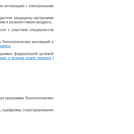
их интеграцию с электронными
еводители защищены авторскими
ва и разработчиков продукта.
лся с участием специалистов
ы Технологических инноваций и
роекта
в рамках федеральной целевой
ее о втором этапе проекта
|
ках программы Технологических
, оцифровку, структурирование