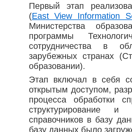
Первый этап реализов
(
East View Information Se
Министерства образ
программы Технолог
сотрудничества в о
зарубежных странах (С
образовании).
Этап включал в себя с
открытым доступом, разр
процесса обработки сп
структурирование и 
справочников в базу да
базу данных было загруж