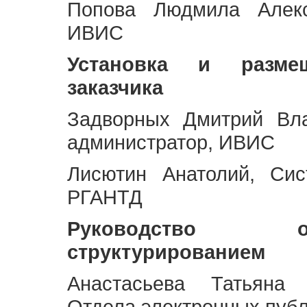
Попова Людмила Алекс
ИВИС
Установка и разме
заказчика
Задворных Дмитрий Вл
администратор, ИВИС
Лисютин Анатолий, Сис
РГАНТД
Руководство 
структурированием
Анастасьева Татьяна 
Отдела электронных пуб