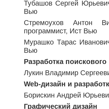
Тубашов Сергей Юрьевич
Вью
Стремоухов Антон Ви
программист, Ист Вью
Мурашко Тарас Иванович
Вью
Разработка поискового
Лукин Владимир Сергееви
Web
-дизайн и разработ
Борискин Андрей Юрьевич
Графический дизайн