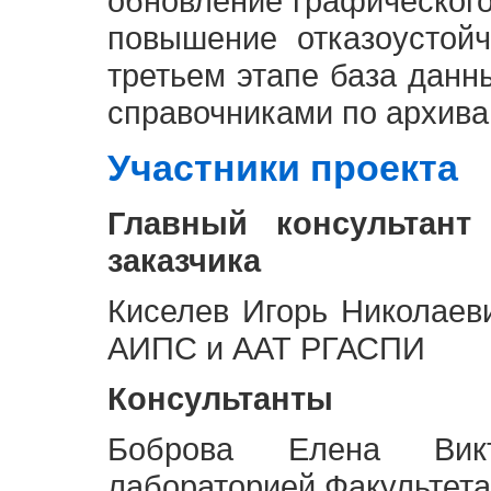
обновление графическог
повышение отказоустой
третьем этапе база дан
справочниками по архива
Участники проекта
Главный консультант
заказчика
Киселев Игорь Николаев
АИПС и ААТ РГАСПИ
Консультанты
Боброва Елена Викт
лабораторией Факультета