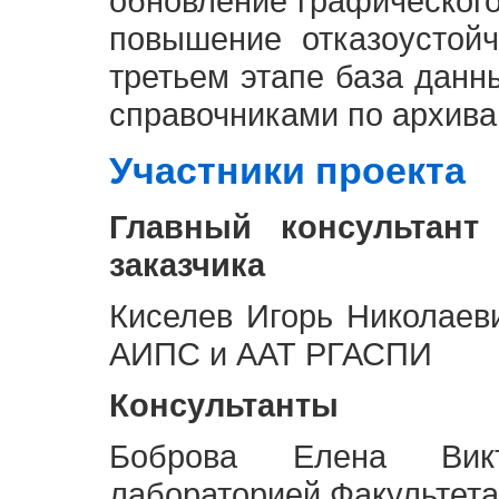
обновление графическог
повышение отказоустой
третьем этапе база дан
справочниками по архива
Участники проекта
Главный консультант
заказчика
Киселев Игорь Николаев
АИПС и ААТ РГАСПИ
Консультанты
Боброва Елена Викт
лабораторией Факультета