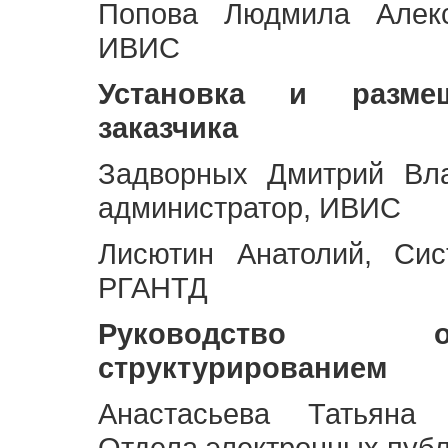
Попова Людмила Алекс
ИВИС
Установка и разме
заказчика
Задворных Дмитрий Вл
администратор, ИВИС
Лисютин Анатолий, Сис
РГАНТД
Руководство 
структурированием
Анастасьева Татьяна 
Отдела электронных пуб