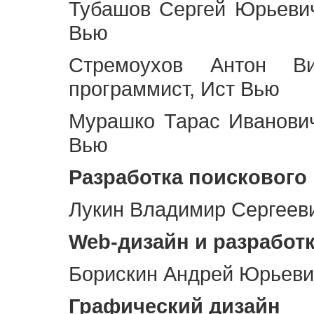
Тубашов Сергей Юрьевич
Вью
Стремоухов Антон Ви
программист, Ист Вью
Мурашко Тарас Иванович
Вью
Разработка поискового
Лукин Владимир Сергееви
Web
-дизайн и разработ
Борискин Андрей Юрьевич
Графический дизайн