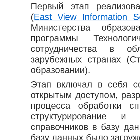
Первый этап реализов
(
East View Information Se
Министерства образ
программы Технолог
сотрудничества в о
зарубежных странах (С
образовании).
Этап включал в себя с
открытым доступом, разр
процесса обработки сп
структурирование и 
справочников в базу да
базу данных было загруж