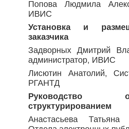
Попова Людмила Алекс
ИВИС
Установка и разме
заказчика
Задворных Дмитрий Вл
администратор, ИВИС
Лисютин Анатолий, Сис
РГАНТД
Руководство 
структурированием
Анастасьева Татьяна 
Отдела электронных пуб