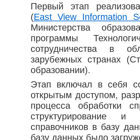
Первый этап реализов
(
East View Information Se
Министерства образ
программы Технолог
сотрудничества в о
зарубежных странах (С
образовании).
Этап включал в себя с
открытым доступом, разр
процесса обработки сп
структурирование и 
справочников в базу да
базу данных было загруж