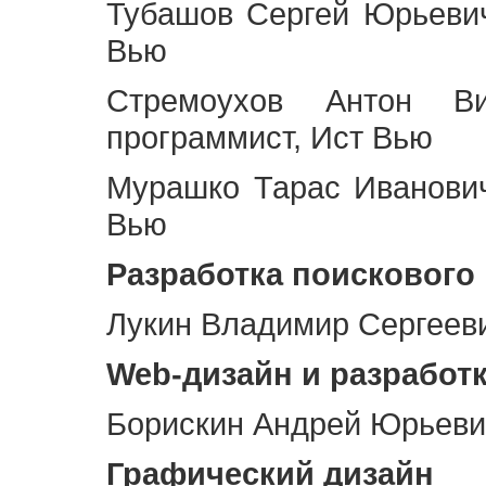
Тубашов Сергей Юрьевич
Вью
Стремоухов Антон Ви
программист, Ист Вью
Мурашко Тарас Иванович
Вью
Разработка поискового
Лукин Владимир Сергееви
Web
-дизайн и разработ
Борискин Андрей Юрьевич
Графический дизайн