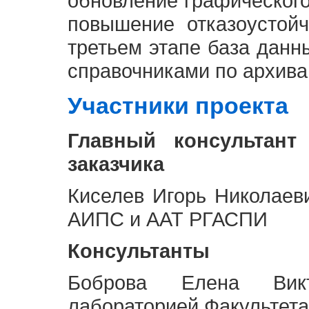
обновление графическог
повышение отказоустой
третьем этапе база дан
справочниками по архива
Участники проекта
Главный консультант
заказчика
Киселев Игорь Николаев
АИПС и ААТ РГАСПИ
Консультанты
Боброва Елена Викт
лабораторией Факультета