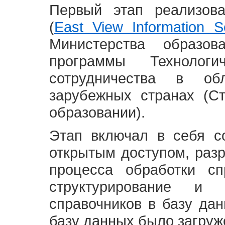
Первый этап реализов
(
East View Information Se
Министерства образ
программы Технолог
сотрудничества в о
зарубежных странах (С
образовании).
Этап включал в себя с
открытым доступом, разр
процесса обработки сп
структурирование и 
справочников в базу да
базу данных было загруж