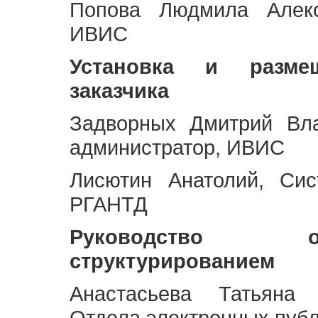
Попова Людмила Алекс
ИВИС
Установка и разме
заказчика
Задворных Дмитрий Вл
администратор, ИВИС
Лисютин Анатолий, Сис
РГАНТД
Руководство 
структурированием
Анастасьева Татьяна 
Отдела электронных пуб