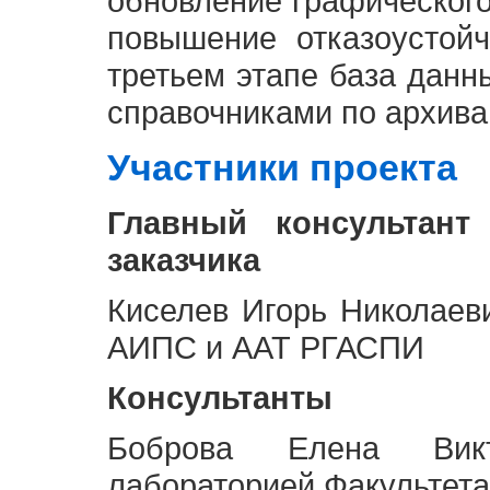
обновление графическог
повышение отказоустой
третьем этапе база дан
справочниками по архива
Участники проекта
Главный консультант
заказчика
Киселев Игорь Николаев
АИПС и ААТ РГАСПИ
Консультанты
Боброва Елена Викт
лабораторией Факультета