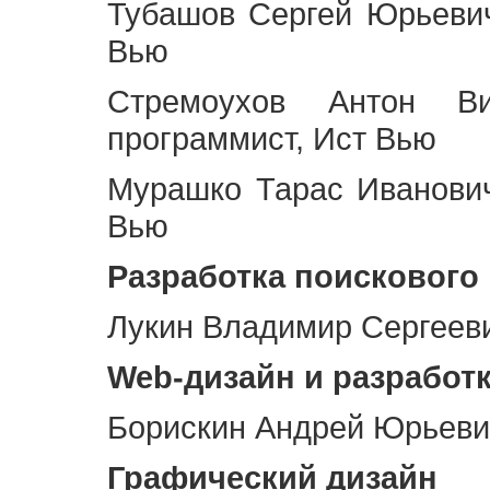
Тубашов Сергей Юрьевич
Вью
Стремоухов Антон Ви
программист, Ист Вью
Мурашко Тарас Иванович
Вью
Разработка поискового
Лукин Владимир Сергееви
Web
-дизайн и разработ
Борискин Андрей Юрьевич
Графический дизайн