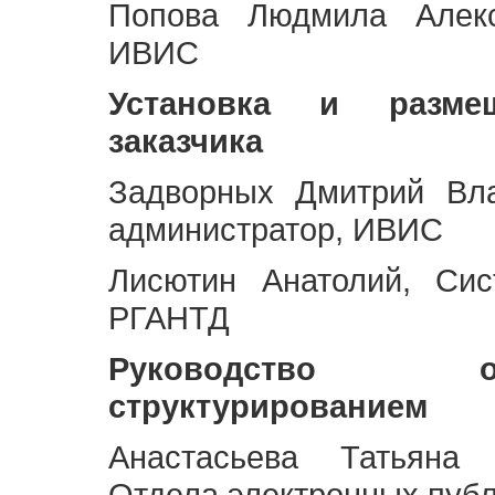
Попова Людмила Алекс
ИВИС
Установка и разме
заказчика
Задворных Дмитрий Вл
администратор, ИВИС
Лисютин Анатолий, Сис
РГАНТД
Руководство 
структурированием
Анастасьева Татьяна 
Отдела электронных пуб