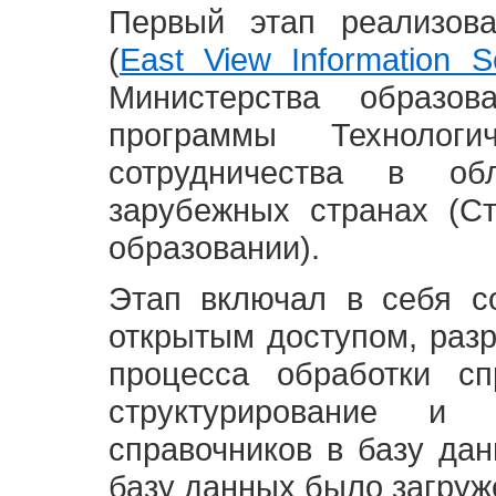
Первый этап реализов
(
East View Information Se
Министерства образ
программы Технолог
сотрудничества в о
зарубежных странах (С
образовании).
Этап включал в себя с
открытым доступом, разр
процесса обработки сп
структурирование и 
справочников в базу да
базу данных было загруж