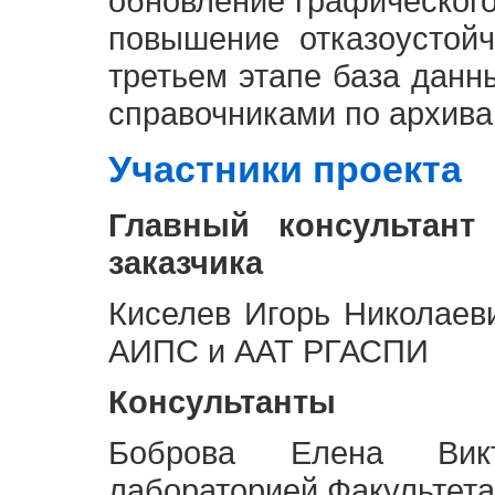
обновление графическог
повышение отказоустой
третьем этапе база дан
справочниками по архива
Участники проекта
Главный консультант
заказчика
Киселев Игорь Николаев
АИПС и ААТ РГАСПИ
Консультанты
Боброва Елена Викт
лабораторией Факультета