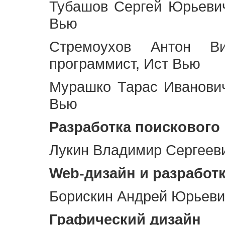
Тубашов Сергей Юрьевич
Вью
Стремоухов Антон Ви
программист, Ист Вью
Мурашко Тарас Иванович
Вью
Разработка поискового
Лукин Владимир Сергееви
Web
-дизайн и разработ
Борискин Андрей Юрьевич
Графический дизайн