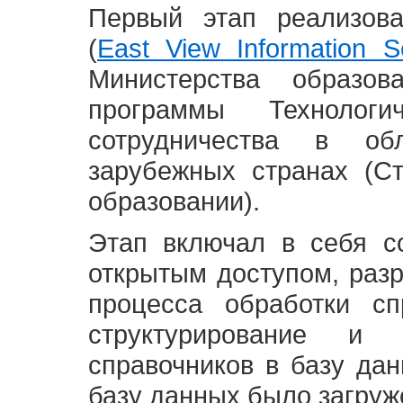
Первый этап реализов
(
East View Information Se
Министерства образ
программы Технолог
сотрудничества в о
зарубежных странах (С
образовании).
Этап включал в себя с
открытым доступом, разр
процесса обработки сп
структурирование и 
справочников в базу да
базу данных было загруж