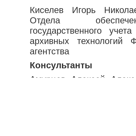
Киселев Игорь Никола
Отдела обеспече
государственного учет
архивных технологий Ф
агентства
Консультанты
Амурцев Алексей Алекс
московского Управлени
Ист Вью
Карлсон Мария, Профес
литературы и языков, Ун